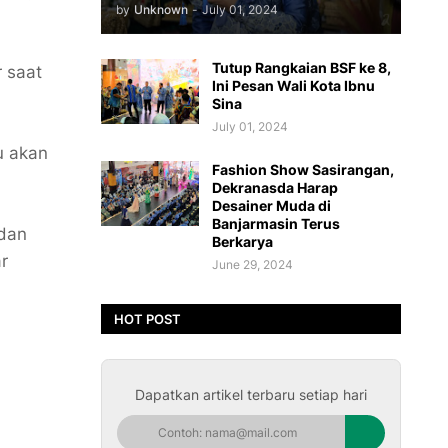
by
Unknown
-
July 01, 2024
Tutup Rangkaian BSF ke 8,
 saat
Ini Pesan Wali Kota Ibnu
Sina
July 01, 2024
u akan
Fashion Show Sasirangan,
Dekranasda Harap
Desainer Muda di
Banjarmasin Terus
 dan
Berkarya
r
June 29, 2024
HOT POST
Dapatkan artikel terbaru setiap hari