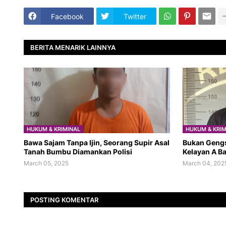
Facebook
Twitter
BERITA MENARIK LAINNYA
HUKUM & KRIMINAL
HUKUM & KRIM
Bawa Sajam Tanpa Ijin, Seorang Supir Asal
Bukan Gengs
Tanah Bumbu Diamankan Polisi
Kelayan A B
March 05, 2025
March 04, 202
POSTING KOMENTAR