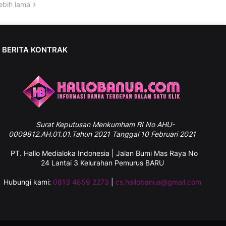
ebih lama
BERITA KONTRAK
Surat
Keputusan Menkumham RI No AHU-
0009812.AH.01.01.Tahun 2021 Tanggal 10 Februari 2021
PT. Hallo Medialoka Indonesia | Jalan Bumi Mas Raya No
24 Lantai 3 Kelurahan Pemurus BARU
Hubungi kami:
0813 4859 2273
|
cs.hallobanua@gmail.com
Hallobanua
Follow Instagram Kami Juga Ya