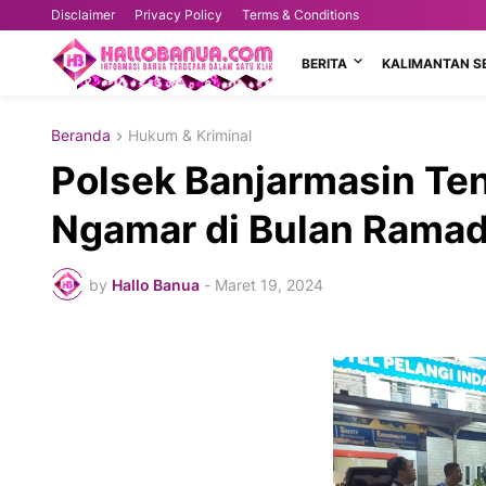
Disclaimer
Privacy Policy
Terms & Conditions
BERITA
KALIMANTAN S
Beranda
Hukum & Kriminal
Polsek Banjarmasin T
Ngamar di Bulan Rama
by
Hallo Banua
-
Maret 19, 2024