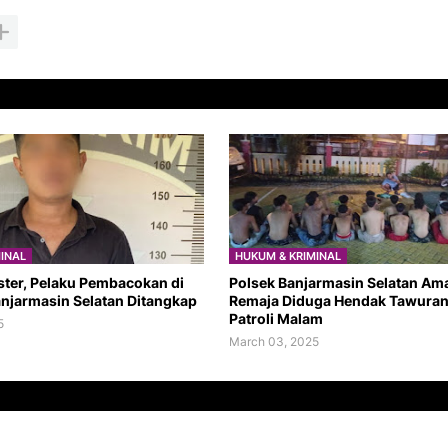
INAL
HUKUM & KRIMINAL
ter, Pelaku Pembacokan di
Polsek Banjarmasin Selatan Am
anjarmasin Selatan Ditangkap
Remaja Diduga Hendak Tawuran
Patroli Malam
5
March 03, 2025