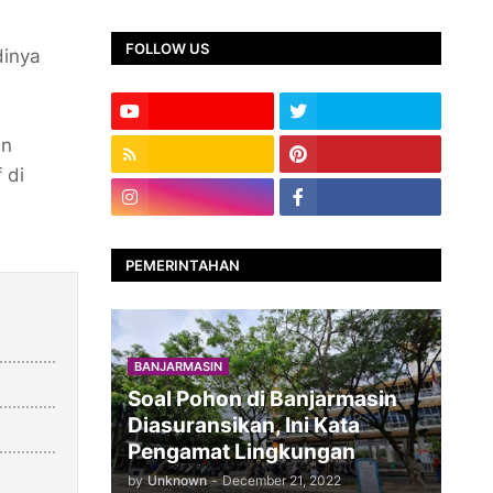
FOLLOW US
dinya
an
 di
PEMERINTAHAN
BANJARMASIN
Soal Pohon di Banjarmasin
Diasuransikan, Ini Kata
Pengamat Lingkungan
by
Unknown
-
December 21, 2022