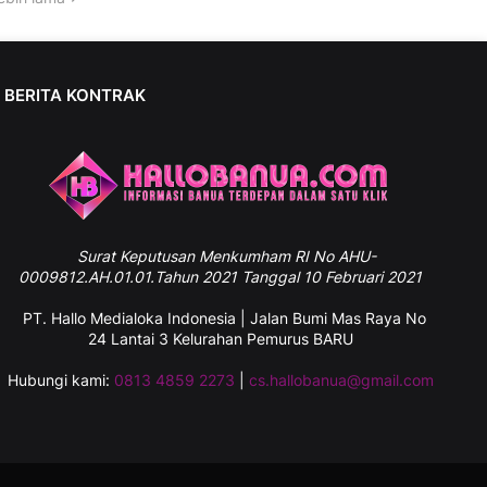
BERITA KONTRAK
Surat
Keputusan Menkumham RI No AHU-
0009812.AH.01.01.Tahun 2021 Tanggal 10 Februari 2021
PT. Hallo Medialoka Indonesia | Jalan Bumi Mas Raya No
24 Lantai 3 Kelurahan Pemurus BARU
Hubungi kami:
0813 4859 2273
|
cs.hallobanua@gmail.com
Hallobanua
Follow Instagram Kami Juga Ya