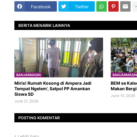
Facebook
Twitter
BERITA MENARIK LAINNYA
BANJARMASIN
BANJARMASIN
​Miris! Rumah Kosong di Ampera Jadi
BEM se Kals
Tempat Ngelem', Satpol PP Amankan
Makan Bergi
Siswa SD
June 15, 2026
June 21, 2026
POSTING KOMENTAR
Lebih baru