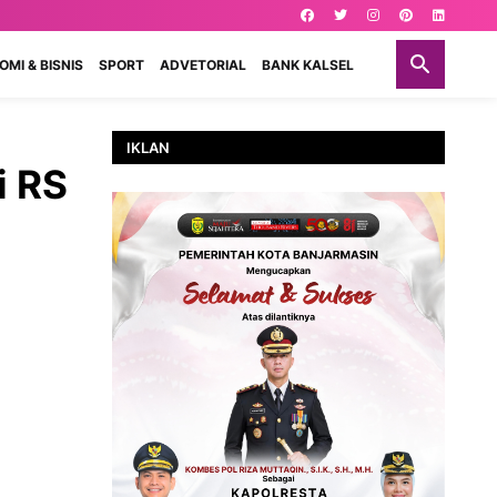
MI & BISNIS
SPORT
ADVETORIAL
BANK KALSEL
IKLAN
i RS