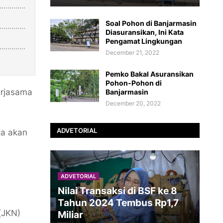
Soal Pohon di Banjarmasin
Diasuransikan, Ini Kata
Pengamat Lingkungan
December 21, 2022
Pemko Bakal Asuransikan
Pohon-Pohon di
erjasama
Banjarmasin
December 20, 2022
ADVETORIAL
ta akan
ADVETORIAL
Nilai Transaksi di BSF ke 8
Tahun 2024 Tembus Rp1,7
(JKN)
Miliar