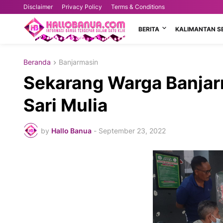
Disclaimer
Privacy Policy
Terms & Conditions
BERITA
KALIMANTAN S
Beranda
Banjarmasin
Sekarang Warga Banjarm
Sari Mulia
by
Hallo Banua
-
September 23, 2022