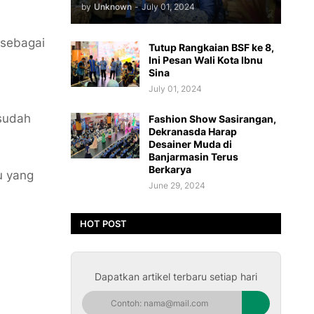
by
Unknown
-
July 01, 2024
 sebagai
Tutup Rangkaian BSF ke 8,
Ini Pesan Wali Kota Ibnu
Sina
July 01, 2024
 sudah
Fashion Show Sasirangan,
Dekranasda Harap
Desainer Muda di
Banjarmasin Terus
Berkarya
u yang
June 29, 2024
HOT POST
Dapatkan artikel terbaru setiap hari