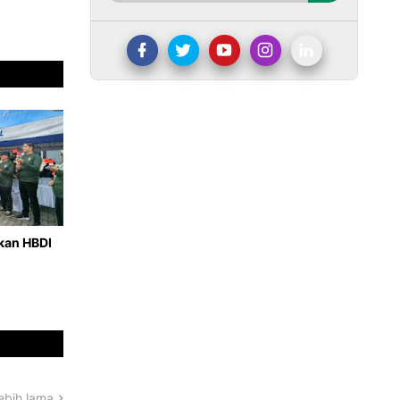
hkan HBDI
ebih lama