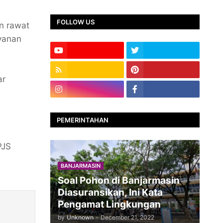
FOLLOW US
n rawat
ayanan
ar
PEMERINTAHAN
PJS
BANJARMASIN
Soal Pohon di Banjarmasin
Diasuransikan, Ini Kata
Pengamat Lingkungan
by
Unknown
-
December 21, 2022