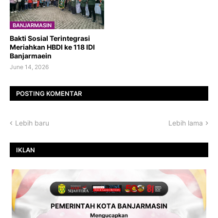
BANJARMASIN
Bakti Sosial Terintegrasi
Meriahkan HBDI ke 118 IDI
Banjarmaein
June 14, 2026
POSTING KOMENTAR
Lebih baru
Lebih lama
IKLAN