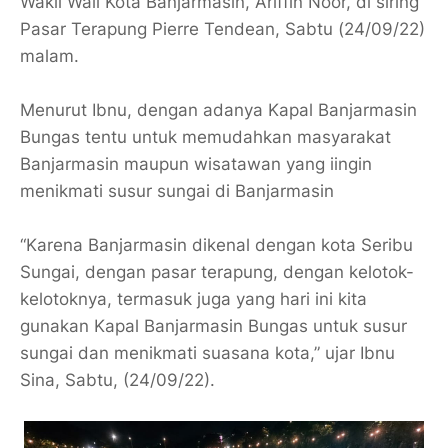
Wakil Wali Kota Banjarmasin, Ariffin Noor, di siring
Pasar Terapung Pierre Tendean, Sabtu (24/09/22)
malam.
Menurut Ibnu, dengan adanya Kapal Banjarmasin
Bungas tentu untuk memudahkan masyarakat
Banjarmasin maupun wisatawan yang iingin
menikmati susur sungai di Banjarmasin
“Karena Banjarmasin dikenal dengan kota Seribu
Sungai, dengan pasar terapung, dengan kelotok-
kelotoknya, termasuk juga yang hari ini kita
gunakan Kapal Banjarmasin Bungas untuk susur
sungai dan menikmati suasana kota,” ujar Ibnu
Sina, Sabtu, (24/09/22).