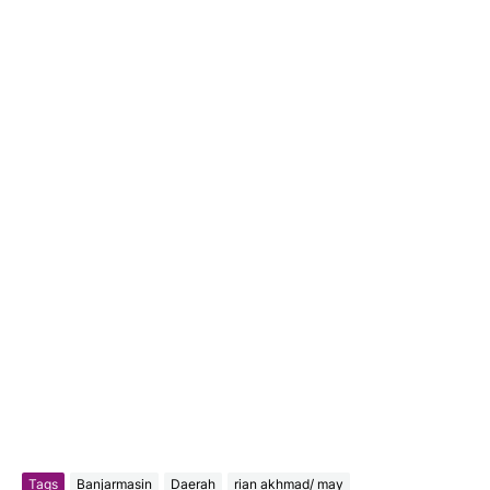
Tags
Banjarmasin
Daerah
rian akhmad/ may