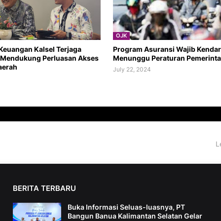
OJK
 Keuangan Kalsel Terjaga
Program Asuransi Wajib Kenda
k Mendukung Perluasan Akses
Menunggu Peraturan Pemerint
aerah
July 22, 2024
L
BERITA TERBARU
Buka Informasi Seluas-luasnya, PT
Bangun Banua Kalimantan Selatan Gelar