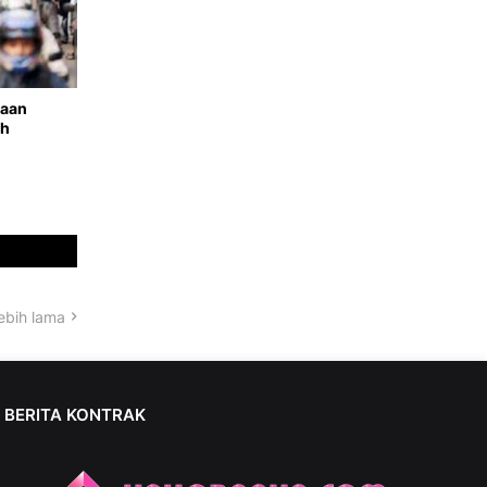
raan
ah
ebih lama
BERITA KONTRAK