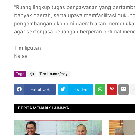
“Ruang lingkup tugas pengawasan yang bertambah
banyak daerah, serta upaya memfasilitasi duku
pengembangan ekonomi daerah akan memerlukan 
agar sektor jasa keuangan berperan optimal men
Tim liputan
Kalsel
Tags
ojk
Tim Liputan/may
Facebook
Twitter
BERITA MENARIK LAINNYA