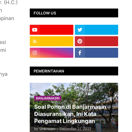
. (H.C.)
n
FOLLOW US
mpinan
asi
umi
PEMERINTAHAN
snya
BANJARMASIN
Soal Pohon di Banjarmasin
Diasuransikan, Ini Kata
Pengamat Lingkungan
by
Unknown
-
December 21, 2022