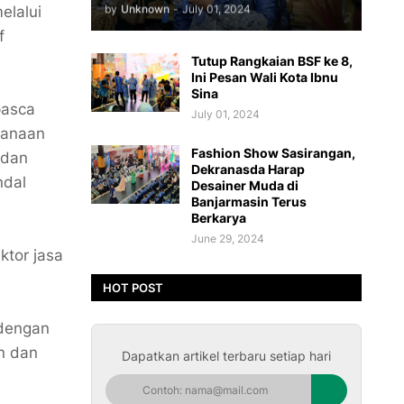
by
Unknown
-
July 01, 2024
elalui
f
Tutup Rangkaian BSF ke 8,
Ini Pesan Wali Kota Ibnu
Sina
pasca
July 01, 2024
sanaan
Fashion Show Sasirangan,
 dan
Dekranasda Harap
ndal
Desainer Muda di
Banjarmasin Terus
Berkarya
June 29, 2024
tor jasa
HOT POST
 dengan
n dan
Dapatkan artikel terbaru setiap hari