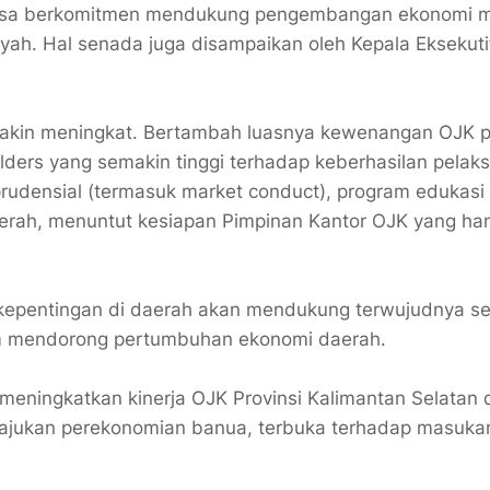
tiasa berkomitmen mendukung pengembangan ekonomi m
yah. Hal senada juga disampaikan oleh Kepala Eksekuti
akin meningkat. Bertambah luasnya kewenangan OJK 
lders yang semakin tinggi terhadap keberhasilan pelak
udensial (termasuk market conduct), program edukasi
daerah, menuntut kesiapan Pimpinan Kantor OJK yang ha
kepentingan di daerah akan mendukung terwujudnya sek
am mendorong pertumbuhan ekonomi daerah.
eningkatkan kinerja OJK Provinsi Kalimantan Selatan
emajukan perekonomian banua, terbuka terhadap masuka