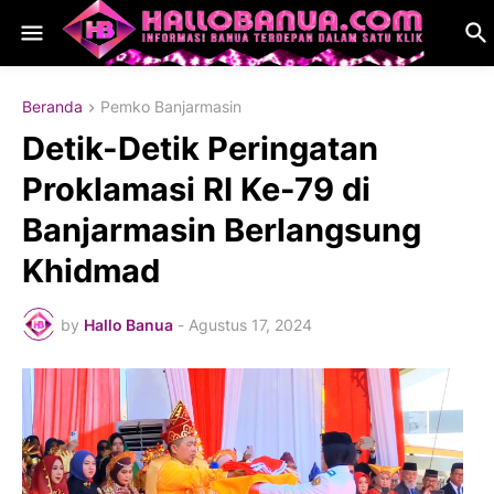
Beranda
Pemko Banjarmasin
Detik-Detik Peringatan
Proklamasi RI Ke-79 di
Banjarmasin Berlangsung
Khidmad
by
Hallo Banua
-
Agustus 17, 2024