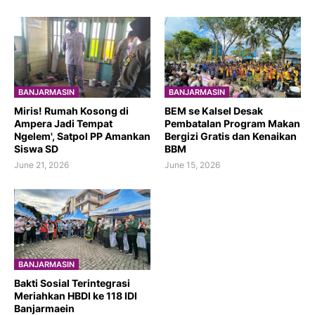
BANJARMASIN
BANJARMASIN
​Miris! Rumah Kosong di
BEM se Kalsel Desak
Ampera Jadi Tempat
Pembatalan Program Makan
Ngelem', Satpol PP Amankan
Bergizi Gratis dan Kenaikan
Siswa SD
BBM
June 21, 2026
June 15, 2026
BANJARMASIN
Bakti Sosial Terintegrasi
Meriahkan HBDI ke 118 IDI
Banjarmaein