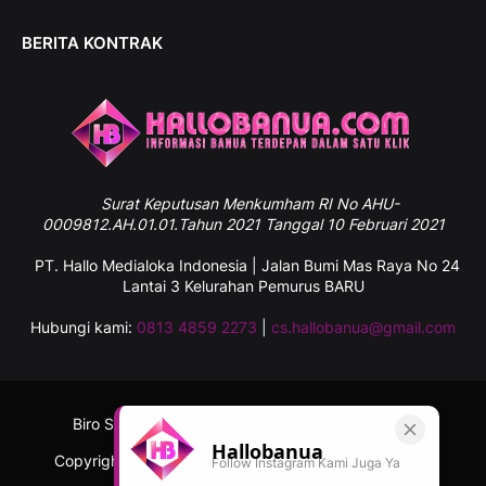
BERITA KONTRAK
Surat
Keputusan Menkumham RI No AHU-
0009812.AH.01.01.Tahun 2021 Tanggal 10 Februari 2021
PT. Hallo Medialoka Indonesia | Jalan Bumi Mas Raya No 24
Lantai 3 Kelurahan Pemurus BARU
Hubungi kami:
0813 4859 2273
|
cs.hallobanua@gmail.com
Biro Sulawesi Selatan
Tentang Kami
Kontak
Hallobanua
Copyright ©
2026
Hallobanua.com - Informasi Banua
Follow Instagram Kami Juga Ya
Terdepan Dalam Satu Klik