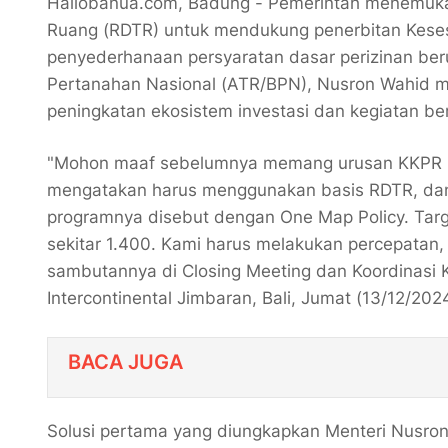
Hallobanua.com, Badung - Pemerintah menemukan
Ruang (RDTR) untuk mendukung penerbitan Kese
penyederhanaan persyaratan dasar perizinan ber
Pertanahan Nasional (ATR/BPN), Nusron Wahid me
peningkatan ekosistem investasi dan kegiatan be
"Mohon maaf sebelumnya memang urusan KKPR ini
mengatakan harus menggunakan basis RDTR, dan 
programnya disebut dengan One Map Policy. Targe
sekitar 1.400. Kami harus melakukan percepatan,
sambutannya di Closing Meeting dan Koordinasi K
Intercontinental Jimbaran, Bali, Jumat (13/12/2024
BACA JUGA
Solusi pertama yang diungkapkan Menteri Nusro