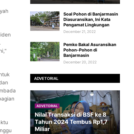
ayah
Soal Pohon di Banjarmasin
Diasuransikan, Ini Kata
Pengamat Lingkungan
December 21, 2022
siden
.
Pemko Bakal Asuransikan
Pohon-Pohon di
i,"
Banjarmasin
December 20, 2022
ntuk
ADVETORIAL
 dan
sembada
bagian
ADVETORIAL
Nilai Transaksi di BSF ke 8
Tahun 2024 Tembus Rp1,7
aktu
Miliar
inggu