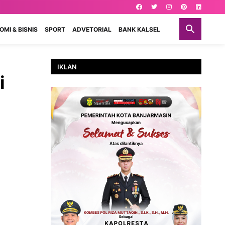
MI & BISNIS
SPORT
ADVETORIAL
BANK KALSEL
IKLAN
i