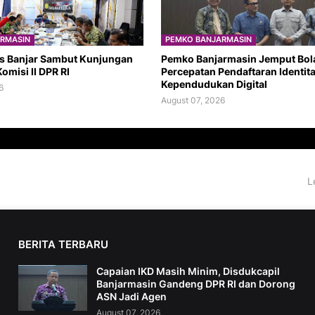
RMASIN
PEMKO BANJARMASIN
s Banjar Sambut Kunjungan
Pemko Banjarmasin Jemput Bol
omisi II DPR RI
Percepatan Pendaftaran Identit
Kependudukan Digital
6
August 07, 2026
L
BERITA TERBARU
Capaian IKD Masih Minim, Disdukcapil
Banjarmasin Gandeng DPR RI dan Dorong
ASN Jadi Agen
August 07, 2026