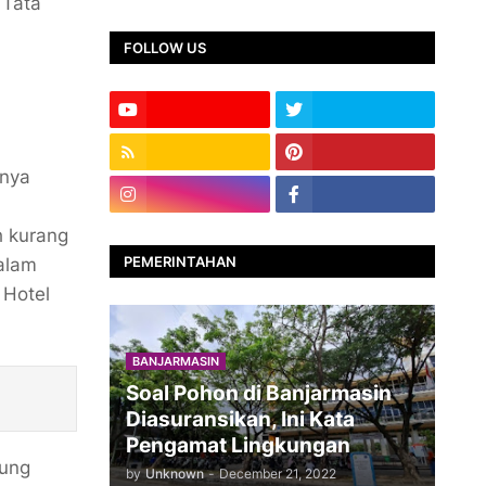
 Tata
FOLLOW US
inya
h kurang
PEMERINTAHAN
dalam
 Hotel
BANJARMASIN
Soal Pohon di Banjarmasin
Diasuransikan, Ini Kata
Pengamat Lingkungan
kung
by
Unknown
-
December 21, 2022