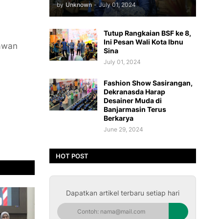
by
Unknown
-
July 01, 2024
Tutup Rangkaian BSF ke 8,
Ini Pesan Wali Kota Ibnu
yawan
Sina
July 01, 2024
Fashion Show Sasirangan,
Dekranasda Harap
Desainer Muda di
Banjarmasin Terus
Berkarya
June 29, 2024
HOT POST
Dapatkan artikel terbaru setiap hari