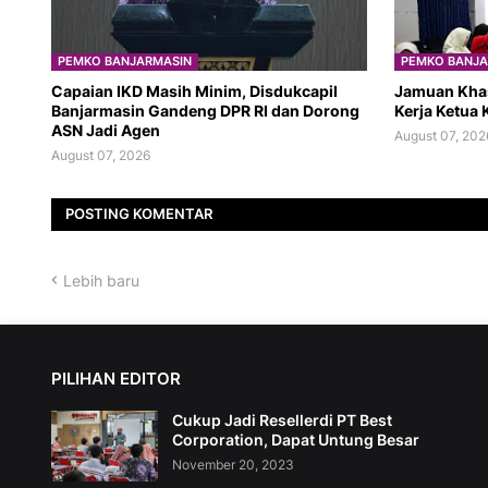
PEMKO BANJARMASIN
PEMKO BANJA
Capaian IKD Masih Minim, Disdukcapil
Jamuan Kha
Banjarmasin Gandeng DPR RI dan Dorong
Kerja Ketua K
ASN Jadi Agen
August 07, 202
August 07, 2026
POSTING KOMENTAR
Lebih baru
PILIHAN EDITOR
Cukup Jadi Resellerdi PT Best
Corporation, Dapat Untung Besar
November 20, 2023