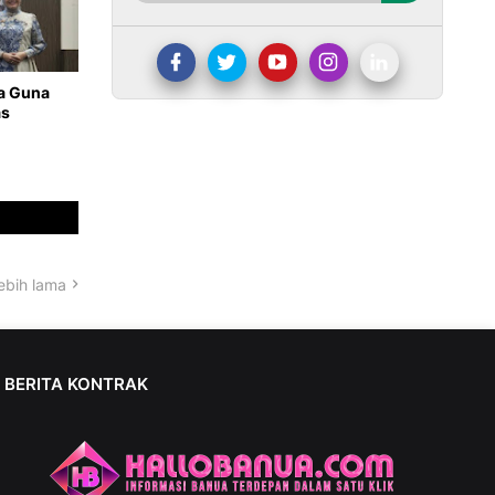
a Guna
as
ebih lama
BERITA KONTRAK