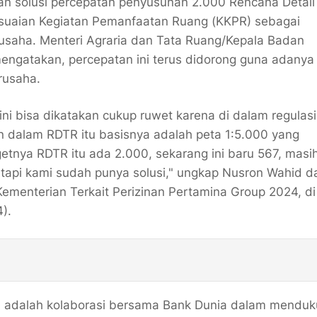
 solusi percepatan penyusunan 2.000 Rencana Detail
suaian Kegiatan Pemanfaatan Ruang (KKPR) sebagai
usaha. Menteri Agraria dan Tata Ruang/Kepala Badan
ngatakan, percepatan ini terus didorong guna adanya
rusaha.
 bisa dikatakan cukup ruwet karena di dalam regulas
dalam RDTR itu basisnya adalah peta 1:5.000 yang
tnya RDTR itu ada 2.000, sekarang ini baru 567, masi
 tapi kami sudah punya solusi," ungkap Nusron Wahid 
ementerian Terkait Perizinan Pertamina Group 2024, di
).
n adalah kolaborasi bersama Bank Dunia dalam mendu