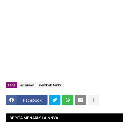
Tags
ags/may
Pemkab tanbu
Facebook
BERITA MENARIK LAINNYA