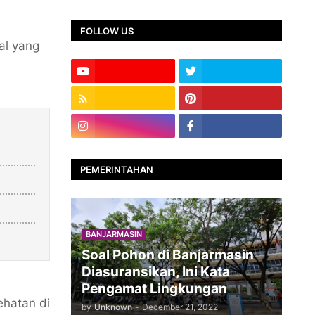
FOLLOW US
al yang
PEMERINTAHAN
BANJARMASIN
Soal Pohon di Banjarmasin
Diasuransikan, Ini Kata
Pengamat Lingkungan
ehatan di
by
Unknown
-
December 21, 2022