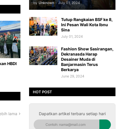
by
Unknown
-
July 01, 2024
Tutup Rangkaian BSF ke 8,
Ini Pesan Wali Kota Ibnu
Sina
July 01, 2024
Fashion Show Sasirangan,
Dekranasda Harap
Desainer Muda di
hkan HBDI
Banjarmasin Terus
Berkarya
June 29, 2024
HOT POST
Dapatkan artikel terbaru setiap hari
ebih lama