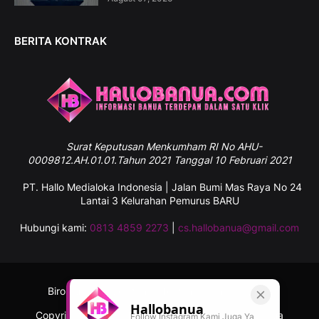
BERITA KONTRAK
Surat
Keputusan Menkumham RI No AHU-
0009812.AH.01.01.Tahun 2021 Tanggal 10 Februari 2021
PT. Hallo Medialoka Indonesia | Jalan Bumi Mas Raya No 24
Lantai 3 Kelurahan Pemurus BARU
Hubungi kami:
0813 4859 2273
|
cs.hallobanua@gmail.com
Biro Sulawesi Selatan
Tentang Kami
Kontak
Hallobanua
Copyright ©
2026
Hallobanua.com - Informasi Banua
Follow Instagram Kami Juga Ya