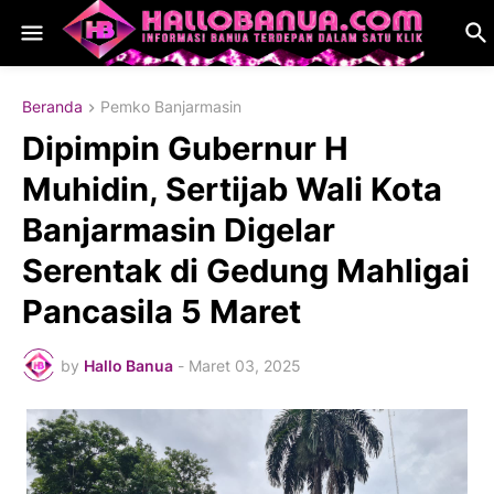
Beranda
Pemko Banjarmasin
Dipimpin Gubernur H
Muhidin, Sertijab Wali Kota
Banjarmasin Digelar
Serentak di Gedung Mahligai
Pancasila 5 Maret
by
Hallo Banua
-
Maret 03, 2025