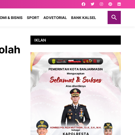
MI & BISNIS
SPORT
ADVETORIAL
BANK KALSEL
IKLAN
olah