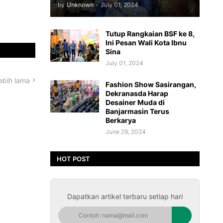
by
Unknown
-
July 01, 2024
Tutup Rangkaian BSF ke 8,
Ini Pesan Wali Kota Ibnu
Sina
July 01, 2024
ebih lama
Fashion Show Sasirangan,
Dekranasda Harap
Desainer Muda di
Banjarmasin Terus
Berkarya
June 29, 2024
HOT POST
Dapatkan artikel terbaru setiap hari