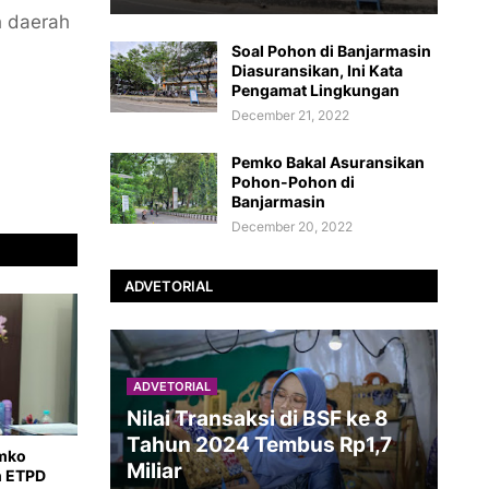
h daerah
Soal Pohon di Banjarmasin
Diasuransikan, Ini Kata
Pengamat Lingkungan
December 21, 2022
Pemko Bakal Asuransikan
Pohon-Pohon di
Banjarmasin
December 20, 2022
ADVETORIAL
ADVETORIAL
Nilai Transaksi di BSF ke 8
Tahun 2024 Tembus Rp1,7
emko
Miliar
n ETPD