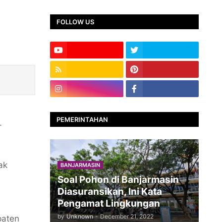
FOLLOW US
PEMERINTAHAN
-
ak
BANJARMASIN
Soal Pohon di Banjarmasin
Diasuransikan, Ini Kata
Pengamat Lingkungan
by
Unknown
-
December 21, 2022
paten