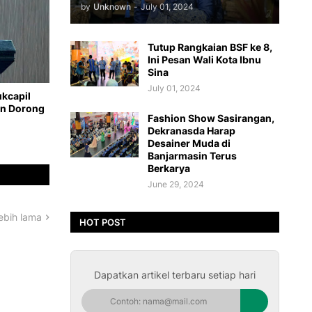
by
Unknown
-
July 01, 2024
Tutup Rangkaian BSF ke 8,
Ini Pesan Wali Kota Ibnu
Sina
July 01, 2024
ukcapil
an Dorong
Fashion Show Sasirangan,
Dekranasda Harap
Desainer Muda di
Banjarmasin Terus
Berkarya
June 29, 2024
ebih lama
HOT POST
Dapatkan artikel terbaru setiap hari