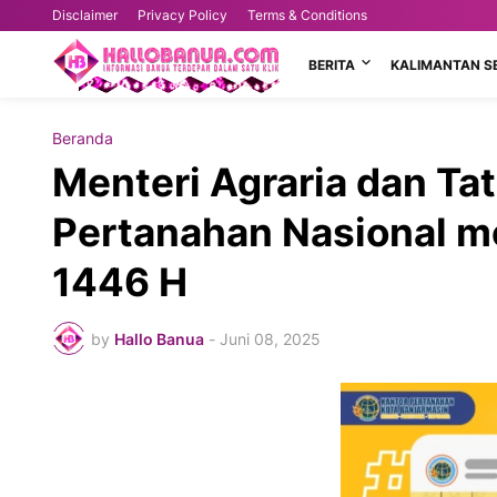
Disclaimer
Privacy Policy
Terms & Conditions
BERITA
KALIMANTAN S
Beranda
Menteri Agraria dan Ta
Pertanahan Nasional m
1446 Η
by
Hallo Banua
-
Juni 08, 2025