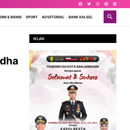
MI & BISNIS
SPORT
ADVETORIAL
BANK KALSEL
IKLAN
adha