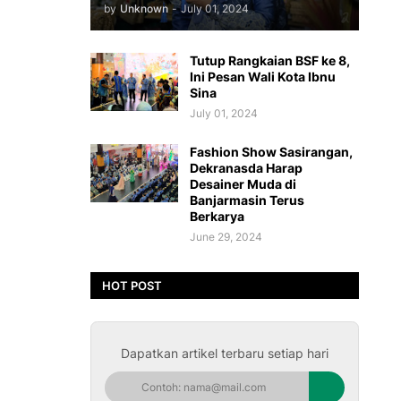
by
Unknown
-
July 01, 2024
Tutup Rangkaian BSF ke 8,
Ini Pesan Wali Kota Ibnu
Sina
July 01, 2024
Fashion Show Sasirangan,
Dekranasda Harap
Desainer Muda di
Banjarmasin Terus
Berkarya
June 29, 2024
HOT POST
Dapatkan artikel terbaru setiap hari