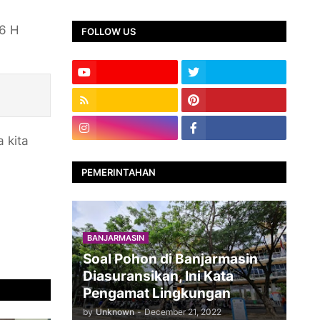
46 Η
FOLLOW US
 kita
PEMERINTAHAN
BANJARMASIN
Soal Pohon di Banjarmasin
Diasuransikan, Ini Kata
Pengamat Lingkungan
by
Unknown
-
December 21, 2022