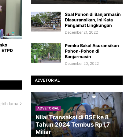
Soal Pohon di Banjarmasin
Diasuransikan, Ini Kata
Pengamat Lingkungan
December 21, 2022
emko
Pemko Bakal Asuransikan
n ETPD
Pohon-Pohon di
Banjarmasin
December 20, 2022
ADVETORIAL
ebih lama
ADVETORIAL
Nilai Transaksi di BSF ke 8
Tahun 2024 Tembus Rp1,7
Miliar