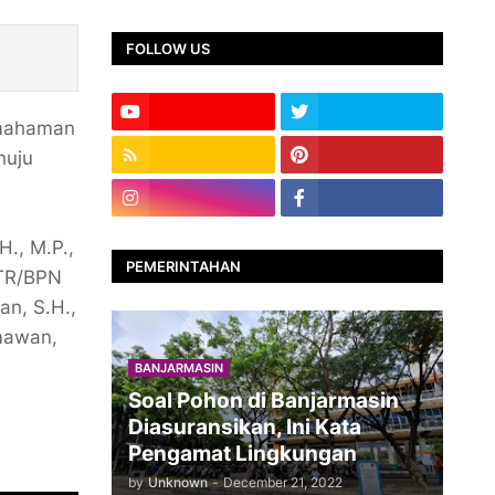
FOLLOW US
emahaman
nuju
., M.P.,
PEMERINTAHAN
ATR/BPN
an, S.H.,
rmawan,
BANJARMASIN
Soal Pohon di Banjarmasin
Diasuransikan, Ini Kata
Pengamat Lingkungan
by
Unknown
-
December 21, 2022