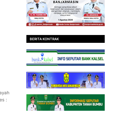
BERITA KONTRAK
layah
es :