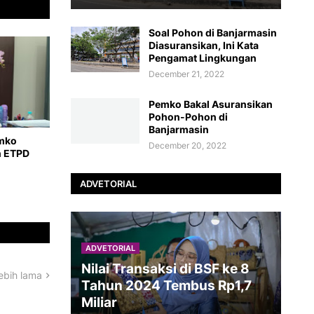
Soal Pohon di Banjarmasin
Diasuransikan, Ini Kata
Pengamat Lingkungan
December 21, 2022
Pemko Bakal Asuransikan
Pohon-Pohon di
Banjarmasin
emko
December 20, 2022
n ETPD
ADVETORIAL
ADVETORIAL
Nilai Transaksi di BSF ke 8
ebih lama
Tahun 2024 Tembus Rp1,7
Miliar