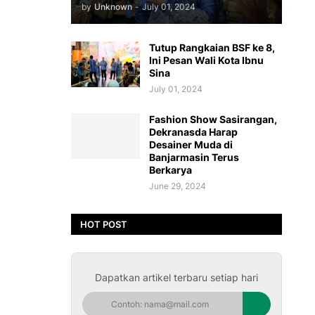
by
Unknown
-
July 01, 2024
Tutup Rangkaian BSF ke 8,
Ini Pesan Wali Kota Ibnu
Sina
July 01, 2024
Fashion Show Sasirangan,
Dekranasda Harap
Desainer Muda di
Banjarmasin Terus
Berkarya
June 29, 2024
HOT POST
Dapatkan artikel terbaru setiap hari