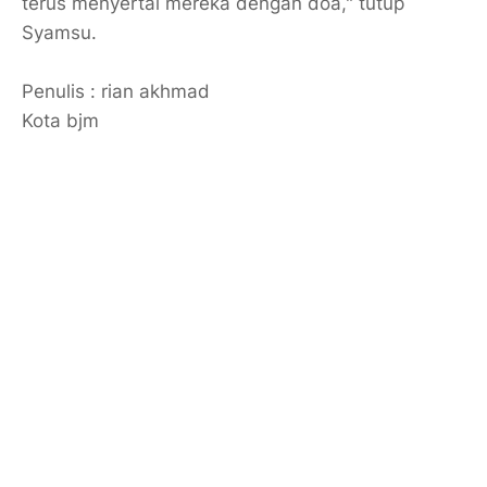
terus menyertai mereka dengan doa," tutup
Syamsu.
Penulis : rian akhmad
Kota bjm