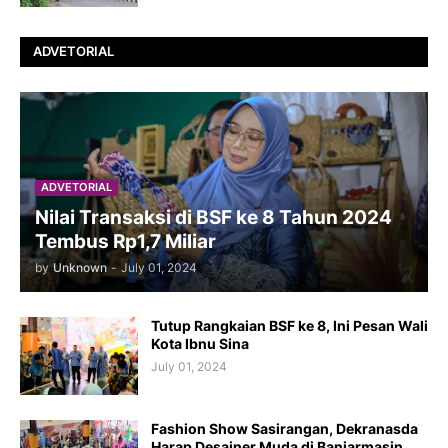
ADVETORIAL
ADVETORIAL
Nilai Transaksi di BSF ke 8 Tahun 2024
Tembus Rp1,7 Miliar
by
Unknown
-
July 01, 2024
Tutup Rangkaian BSF ke 8, Ini Pesan Wali
Kota Ibnu Sina
July 01, 2024
Fashion Show Sasirangan, Dekranasda
Harap Desainer Muda di Banjarmasin