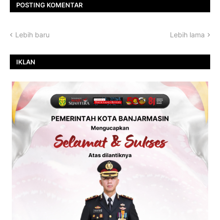
POSTING KOMENTAR
Lebih baru
Lebih lama
IKLAN