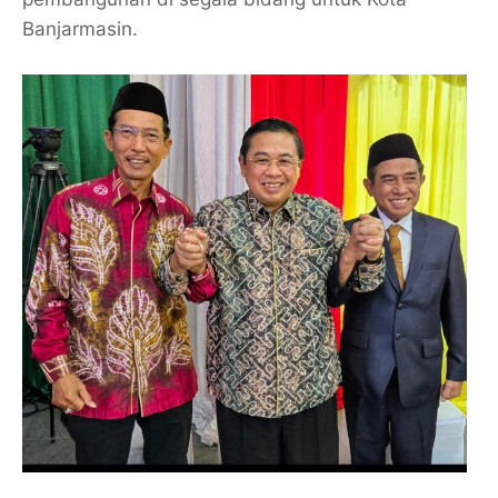
Banjarmasin.