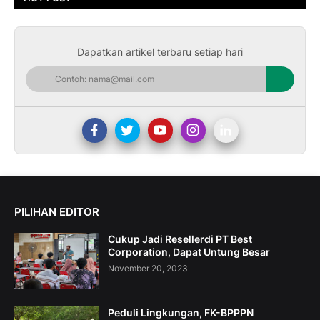
Dapatkan artikel terbaru setiap hari
PILIHAN EDITOR
Cukup Jadi Resellerdi PT Best
Corporation, Dapat Untung Besar
November 20, 2023
Peduli Lingkungan, FK-BPPPN