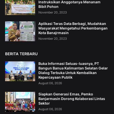
Instruksikan Anggotanya Menanam
Bibit Pohon
November 20, 2023
Aplikasi Teras Data Berbagi, Mudahkan
Masyarakat Mengetahui Perkembangan
Kota Banajrmasin
November 20, 2023
BERITA TERBARU
Buka Informasi Seluas-luasnya, PT
Bangun Banua Kalimantan Selatan Gelar
Dialog Terbuka Untuk Kembalikan
Kepercayaan Publik
August 06, 2026
Siapkan Generasi Emas, Pemko
Banjarmasin Dorong Kolaborasi Lintas
Sektor
August 06, 2026