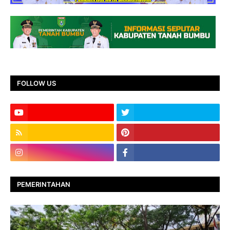
FOLLOW US
PEMERINTAHAN