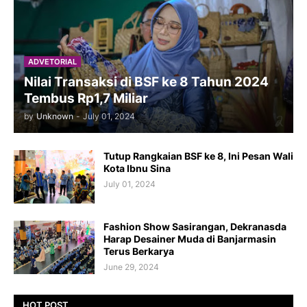
ADVETORIAL
Nilai Transaksi di BSF ke 8 Tahun 2024
Tembus Rp1,7 Miliar
by
Unknown
-
July 01, 2024
Tutup Rangkaian BSF ke 8, Ini Pesan Wali
Kota Ibnu Sina
July 01, 2024
Fashion Show Sasirangan, Dekranasda
Harap Desainer Muda di Banjarmasin
Terus Berkarya
June 29, 2024
HOT POST