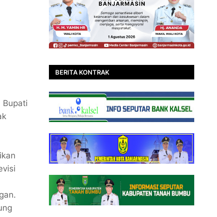
BERITA KONTRAK
 Bupati
ak
ikan
visi
gan.
ung