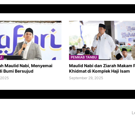
U
PEMKAB TANBU
ah Maulid Nabi, Menyemai
Maulid Nabi dan Ziarah Makam
di Bumi Bersujud
Khidmat di Komplek Haji Isam
 2025
September 29, 2025
L