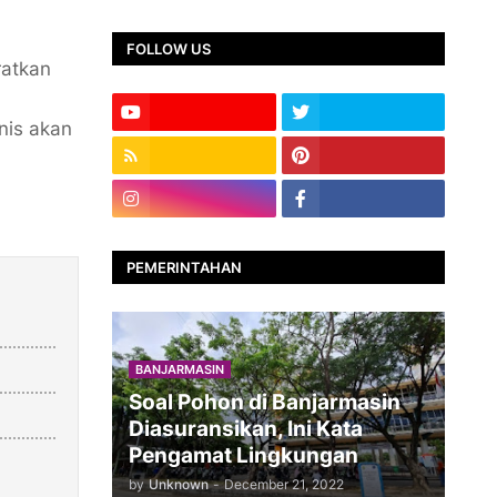
FOLLOW US
ratkan
nis akan
PEMERINTAHAN
BANJARMASIN
Soal Pohon di Banjarmasin
Diasuransikan, Ini Kata
Pengamat Lingkungan
by
Unknown
-
December 21, 2022