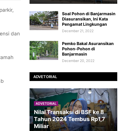
arkir,
Soal Pohon di Banjarmasin
Diasuransikan, Ini Kata
Pengamat Lingkungan
December 21, 2022
iensi dan
Pemko Bakal Asuransikan
Pohon-Pohon di
Banjarmasin
 ramah
December 20, 2022
ADVETORIAL
ab
ADVETORIAL
Nilai Transaksi di BSF ke 8
Tahun 2024 Tembus Rp1,7
Miliar