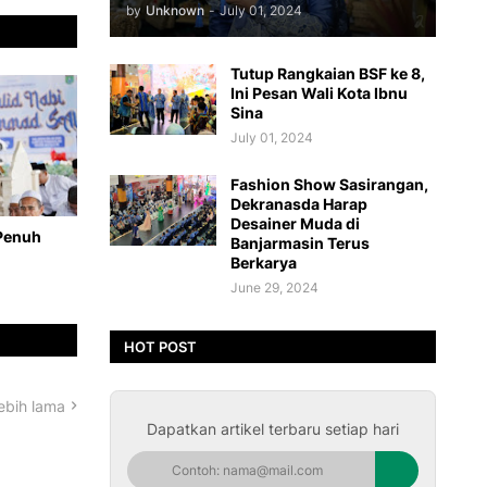
by
Unknown
-
July 01, 2024
Tutup Rangkaian BSF ke 8,
Ini Pesan Wali Kota Ibnu
Sina
July 01, 2024
Fashion Show Sasirangan,
Dekranasda Harap
Desainer Muda di
 Penuh
Banjarmasin Terus
Berkarya
June 29, 2024
HOT POST
ebih lama
Dapatkan artikel terbaru setiap hari