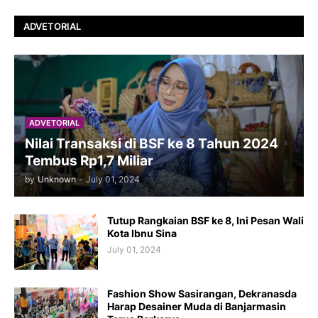
ADVETORIAL
ADVETORIAL
Nilai Transaksi di BSF ke 8 Tahun 2024
Tembus Rp1,7 Miliar
by
Unknown
-
July 01, 2024
Tutup Rangkaian BSF ke 8, Ini Pesan Wali
Kota Ibnu Sina
July 01, 2024
Fashion Show Sasirangan, Dekranasda
Harap Desainer Muda di Banjarmasin