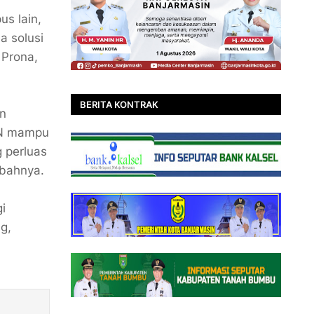
us lain,
a solusi
 Prona,
BERITA KONTRAK
an
KN mampu
 perluas
mbahnya.
i
g,