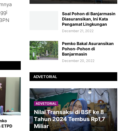
umnya
nggi
Soal Pohon di Banjarmasin
Diasuransikan, Ini Kata
 BPN
Pengamat Lingkungan
December 21, 2022
Pemko Bakal Asuransikan
Pohon-Pohon di
Banjarmasin
December 20, 2022
ADVETORIAL
ADVETORIAL
Nilai Transaksi di BSF ke 8
Tahun 2024 Tembus Rp1,7
emko
Miliar
n ETPD