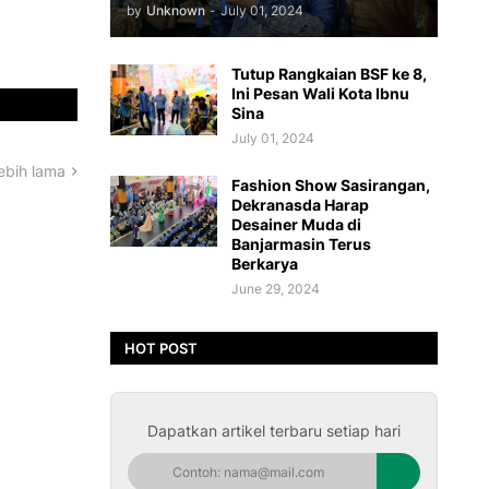
by
Unknown
-
July 01, 2024
Tutup Rangkaian BSF ke 8,
Ini Pesan Wali Kota Ibnu
Sina
July 01, 2024
ebih lama
Fashion Show Sasirangan,
Dekranasda Harap
Desainer Muda di
Banjarmasin Terus
Berkarya
June 29, 2024
HOT POST
Dapatkan artikel terbaru setiap hari