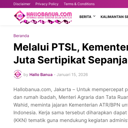
Disclaimer
Privacy Policy
Terms & Conditions
BERITA
KALIMANTAN S
Beranda
Melalui PTSL, Kementer
Juta Sertipikat Sepanj
by
Hallo Banua
-
Januari 15, 2026
Hallobanua.com, Jakarta – Untuk mempercepat p
dan rumah ibadah, Menteri Agraria dan Tata Ru
Wahid, meminta jajaran Kementerian ATR/BPN unt
Indonesia. Kerja sama tersebut diharapkan dapat
(KKN) tematik guna mendukung kegiatan administ