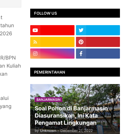
FOLLOW US
t
 tahun
n 2026
TR/BPN
an Kuliah
PEMERINTAHAN
kan
alui
BANJARMASIN
 yang
Soal Pohon di Banjarmasin
Diasuransikan, Ini Kata
Pengamat Lingkungan
by
Unknown
-
December 21, 2022