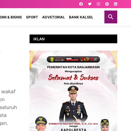
MI & BISNIS
SPORT
ADVETORIAL
BANK KALSEL
IKLAN
2
h wakaf
on
seluruh
ata
gan.