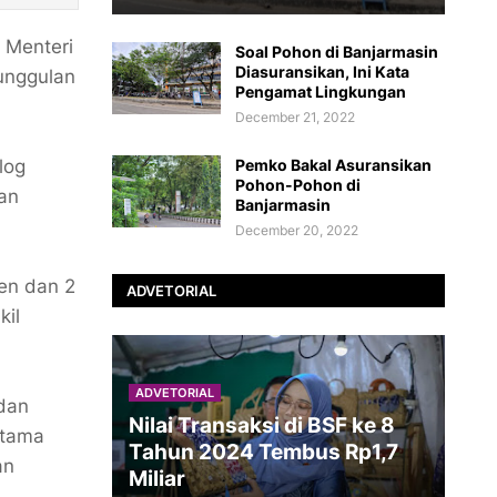
 Menteri
Soal Pohon di Banjarmasin
Diasuransikan, Ini Kata
unggulan
Pengamat Lingkungan
December 21, 2022
log
Pemko Bakal Asuransikan
Pohon-Pohon di
an
Banjarmasin
December 20, 2022
ten dan 2
ADVETORIAL
kil
ADVETORIAL
 dan
Nilai Transaksi di BSF ke 8
rtama
Tahun 2024 Tembus Rp1,7
an
Miliar