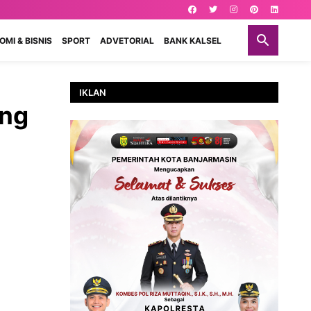
MI & BISNIS
SPORT
ADVETORIAL
BANK KALSEL
IKLAN
ung