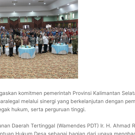
gaskan komitmen pemerintah Provinsi Kalimantan Selat
alegal melalui sinergi yang berkelanjutan dengan pem
negak hukum, serta perguruan tinggi.
unan Daerah Tertinggal (Wamendes PDT) Ir. H. Ahmad R
antuan Hukum Desa sebagai bagian dari upaya mengha