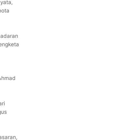
yata,
nota
sadaran
sengketa
a Ahmad
ri
gus
asaran,