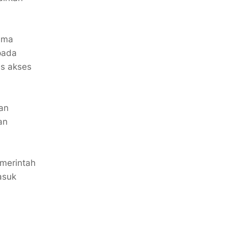
nama
pada
as akses
an
an
emerintah
asuk