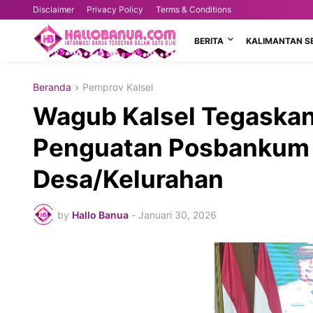
Disclaimer
Privacy Policy
Terms & Conditions
BERITA
KALIMANTAN S
Beranda
Pemprov Kalsel
Wagub Kalsel Tegaska
Penguatan Posbankum d
Desa/Kelurahan
by
Hallo Banua
-
Januari 30, 2026