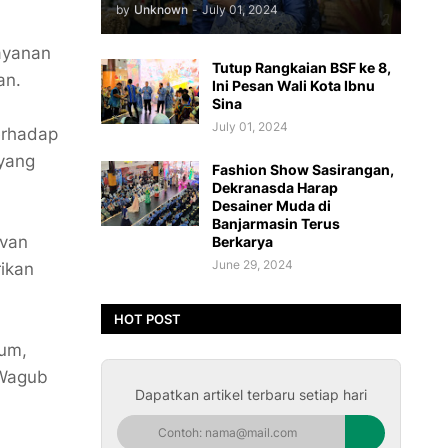
by
Unknown
-
July 01, 2024
ayanan
Tutup Rangkaian BSF ke 8,
an.
Ini Pesan Wali Kota Ibnu
Sina
July 01, 2024
erhadap
 yang
Fashion Show Sasirangan,
Dekranasda Harap
Desainer Muda di
Banjarmasin Terus
evan
Berkarya
June 29, 2024
ikan
HOT POST
kum,
 Wagub
Dapatkan artikel terbaru setiap hari