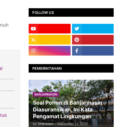
FOLLOW US
enuh
al
PEMERINTAHAN
BANJARMASIN
Soal Pohon di Banjarmasin
Diasuransikan, Ini Kata
rus
Pengamat Lingkungan
by
Unknown
-
December 21, 2022