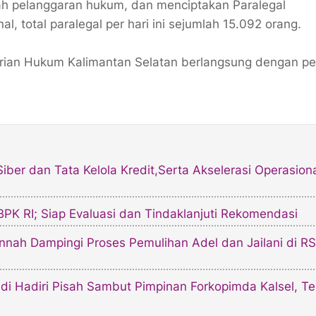
h pelanggaran hukum, dan menciptakan Paralegal
, total paralegal per hari ini sejumlah 15.092 orang.
terian Hukum Kalimantan Selatan berlangsung dengan p
ber dan Tata Kelola Kredit,Serta Akselerasi Operasion
PK RI; Siap Evaluasi dan Tindaklanjuti Rekomendasi
Jannah Dampingi Proses Pemulihan Adel dan Jailani di RS
i Hadiri Pisah Sambut Pimpinan Forkopimda Kalsel, Te