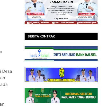
BERITA KONTRAK
an
i Desa
kan
pada
ran