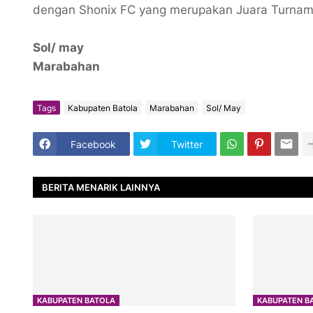
dengan Shonix FC yang merupakan Juara Turname
Sol/ may
Marabahan
Tags
Kabupaten Batola
Marabahan
Sol/ May
Facebook
Twitter
BERITA MENARIK LAINNYA
KABUPATEN BATOLA
KABUPATEN B