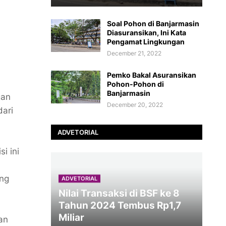
Soal Pohon di Banjarmasin
Diasuransikan, Ini Kata
Pengamat Lingkungan
December 21, 2022
Pemko Bakal Asuransikan
Pohon-Pohon di
Banjarmasin
gan
December 20, 2022
dari
ADVETORIAL
i ini
ang
ADVETORIAL
Nilai Transaksi di BSF ke 8
Tahun 2024 Tembus Rp1,7
Miliar
an