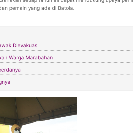
dan pemain yang ada di Batola.
awak Dievakuasi
rkan Warga Marabahan
aperdanya
ngnya