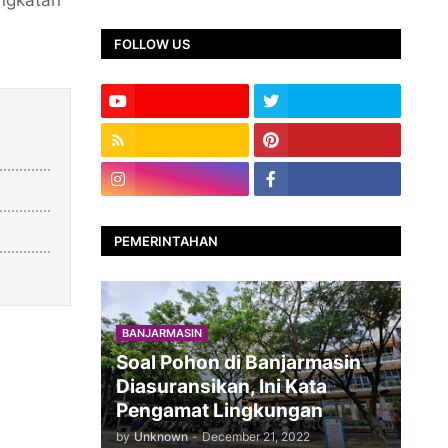
FOLLOW US
PEMERINTAHAN
BANJARMASIN
Soal Pohon di Banjarmasin
Diasuransikan, Ini Kata
Pengamat Lingkungan
by
Unknown
-
December 21, 2022