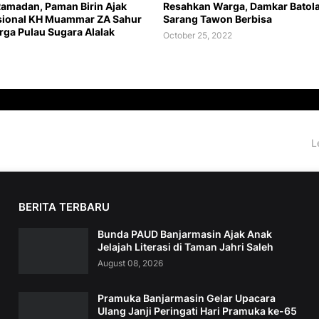
amadan, Paman Birin Ajak
Resahkan Warga, Damkar Batola
asional KH Muammar ZA Sahur
Sarang Tawon Berbisa
ga Pulau Sugara Alalak
October 25, 2022
L
BERITA TERBARU
Bunda PAUD Banjarmasin Ajak Anak
Jelajah Literasi di Taman Jahri Saleh
August 08, 2026
Pramuka Banjarmasin Gelar Upacara
Ulang Janji Peringati Hari Pramuka ke-65