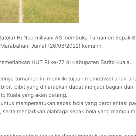
(Batola) Hj Noormiliyani AS membuka Turnamen Sepak B
 Marabahan, Jumat (26/08/2022) kemarin.
emeriahkan HUT RI ke-77 di Kabupaten Barito Kuala.
nnya turnamen ini memiliki tujuan memotivasi anak-ana
 bibit-bibit yang diharapkan dapat menjadi bagian dari
to Kuala yang akan datang.
g untuk mempersatukan sepak bola yang berorientasi p
, serta menjadikan olahraga sepak bola yang mampu m
aksanakan setiap tahun ini dapat mendukung upaya pen