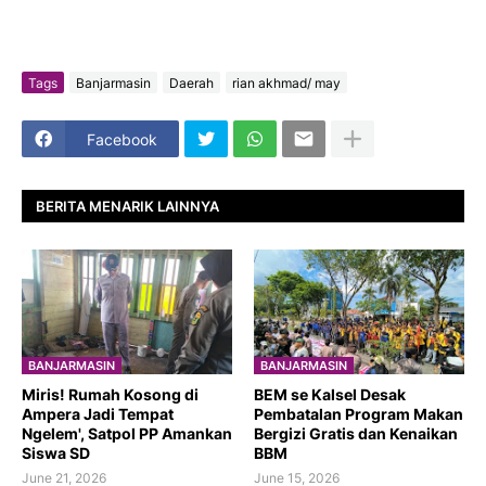
Tags
Banjarmasin
Daerah
rian akhmad/ may
Facebook
BERITA MENARIK LAINNYA
BANJARMASIN
BANJARMASIN
​Miris! Rumah Kosong di
BEM se Kalsel Desak
Ampera Jadi Tempat
Pembatalan Program Makan
Ngelem', Satpol PP Amankan
Bergizi Gratis dan Kenaikan
Siswa SD
BBM
June 21, 2026
June 15, 2026