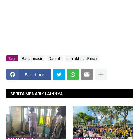
Tags
Banjarmasin
Daerah
rian akhmad/ may
Facebook
BERITA MENARIK LAINNYA