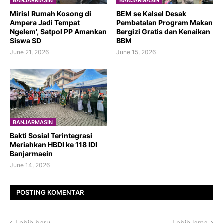
BANJARMASIN
BANJARMASIN
​Miris! Rumah Kosong di
BEM se Kalsel Desak
Ampera Jadi Tempat
Pembatalan Program Makan
Ngelem', Satpol PP Amankan
Bergizi Gratis dan Kenaikan
Siswa SD
BBM
June 21, 2026
June 15, 2026
BANJARMASIN
Bakti Sosial Terintegrasi
Meriahkan HBDI ke 118 IDI
Banjarmaein
June 14, 2026
POSTING KOMENTAR
Lebih baru
Lebih lama