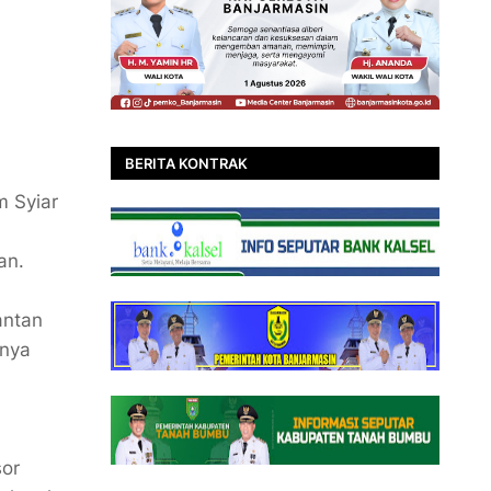
BERITA KONTRAK
 Syiar
tan.
antan
anya
sor