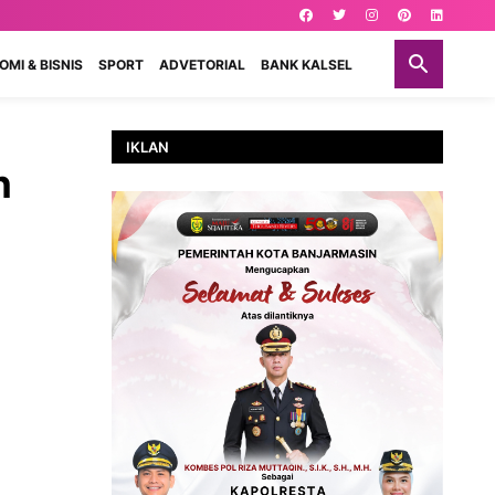
MI & BISNIS
SPORT
ADVETORIAL
BANK KALSEL
IKLAN
n