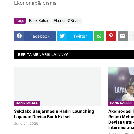
Ekonomib& bisnis
Tags
Bank Kalsel
Ekonomi&Bisnis
Facebook
Twitter
BERITA MENARIK LAINNYA
BANK KALSEL
BANK KALSEL
Sekdako Banjarmasin Hadiri Launching
Akomodasi T
Layanan Devisa Bank Kalsel.
Resmi Melu
Devisa untu
June 24, 2026
Internasiona