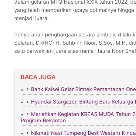
dalam gelaran MTQ Nasional XXIX tahun 2022, ber
yang telah memberikan upaya optimalnya hingga
menjadi juara.
Penyerahan penghargaan secara simbolis dilaku
Selatan, DR(HC) H. Sahbirin Noor, S.Sos, M.H, d
satu perwakilan juara atas nama Haura Noor Shafiy
BACA JUGA
Bank Kalsel Gelar Bimtek Pemantapan One
Hyundai Stargazer, Bintang Baru Keluarga
Meriahkan Kegiatan KREASIMUDA Tahun 20
Program Bekantan
Nikmati Nasi Tumpeng Best Western Kinda