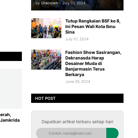
by
Unknown
-
July 01, 2024
Tutup Rangkaian BSF ke 8,
Ini Pesan Wali Kota Ibnu
Sina
July 01, 2024
Fashion Show Sasirangan,
Dekranasda Harap
Desainer Muda di
Banjarmasin Terus
Berkarya
June 29, 2024
HOT POST
erah,
 Jamkrida
Dapatkan artikel terbaru setiap hari