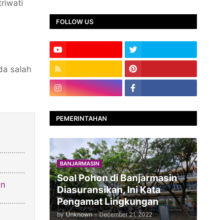
riwati
FOLLOW US
da salah
PEMERINTAHAN
BANJARMASIN
Soal Pohon di Banjarmasin
an
Diasuransikan, Ini Kata
Pengamat Lingkungan
by
Unknown
-
December 21, 2022