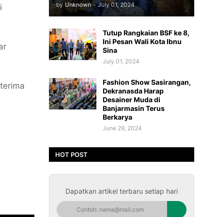
by
Unknown
-
July 01, 2024
i
Tutup Rangkaian BSF ke 8,
Ini Pesan Wali Kota Ibnu
ar
Sina
July 01, 2024
Fashion Show Sasirangan,
 terima
Dekranasda Harap
Desainer Muda di
Banjarmasin Terus
Berkarya
June 29, 2024
HOT POST
Dapatkan artikel terbaru setiap hari