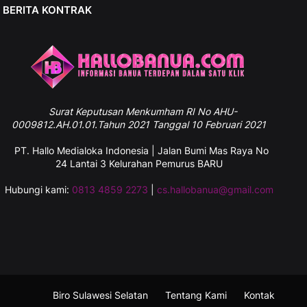
BERITA KONTRAK
Surat
Keputusan Menkumham RI No AHU-
0009812.AH.01.01.Tahun 2021 Tanggal 10 Februari 2021
PT. Hallo Medialoka Indonesia | Jalan Bumi Mas Raya No
24 Lantai 3 Kelurahan Pemurus BARU
Hubungi kami:
0813 4859 2273
|
cs.hallobanua@gmail.com
Hallobanua
Follow Instagram Kami Juga Ya
Biro Sulawesi Selatan
Tentang Kami
Kontak