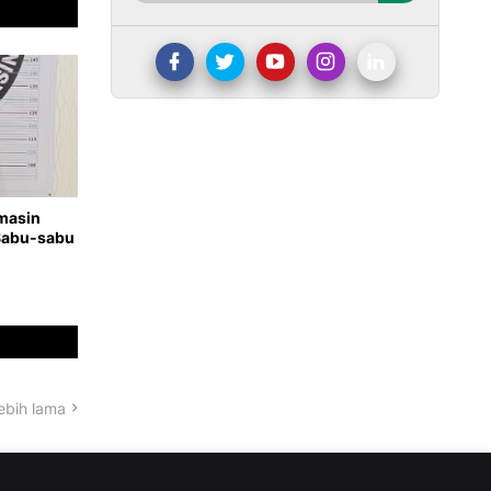
rmasin
 Sabu-sabu
ebih lama