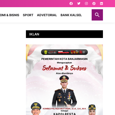
MI & BISNIS
SPORT
ADVETORIAL
BANK KALSEL
IKLAN
n