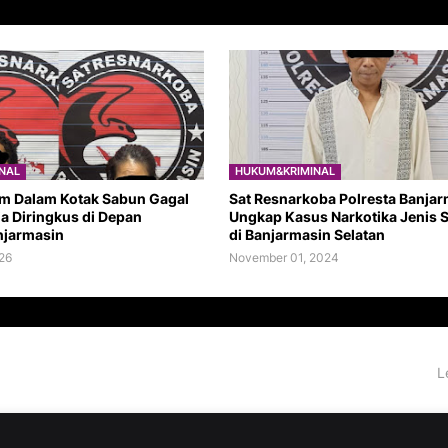
NAL
HUKUM&KRIMINAL
m Dalam Kotak Sabun Gagal
Sat Resnarkoba Polresta Banja
ia Diringkus di Depan
Ungkap Kasus Narkotika Jenis
njarmasin
di Banjarmasin Selatan
26
November 01, 2024
L