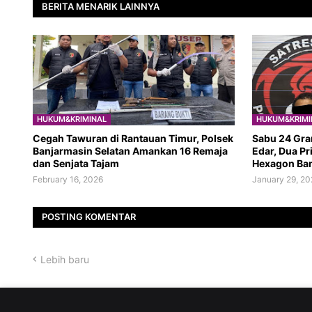
BERITA MENARIK LAINNYA
HUKUM&KRIMINAL
HUKUM&KRIMI
​Cegah Tawuran di Rantauan Timur, Polsek
Sabu 24 Gra
Banjarmasin Selatan Amankan 16 Remaja
Edar, Dua Pr
dan Senjata Tajam
Hexagon Ba
February 16, 2026
January 29, 20
POSTING KOMENTAR
Lebih baru