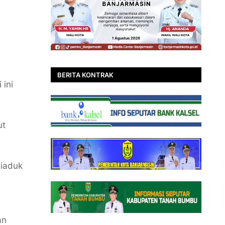
BERITA KONTRAK
ini
ut
diaduk
an