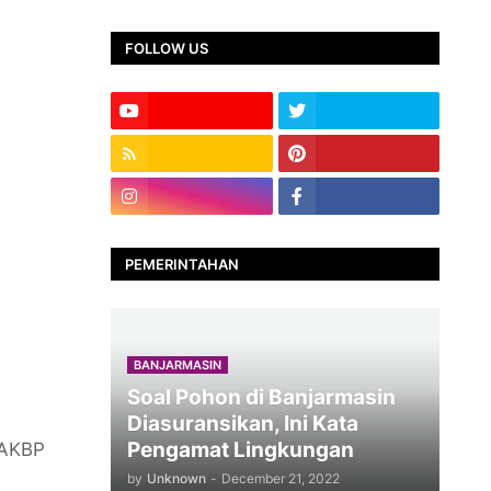
FOLLOW US
PEMERINTAHAN
BANJARMASIN
Soal Pohon di Banjarmasin
Diasuransikan, Ini Kata
Pengamat Lingkungan
 AKBP
by
Unknown
-
December 21, 2022