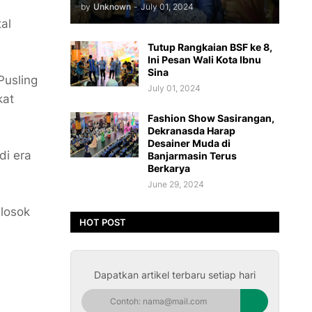
by
Unknown
-
July 01, 2024
al
Tutup Rangkaian BSF ke 8,
Ini Pesan Wali Kota Ibnu
Sina
Pusling
July 01, 2024
kat
Fashion Show Sasirangan,
Dekranasda Harap
Desainer Muda di
i era
Banjarmasin Terus
Berkarya
June 29, 2024
elosok
HOT POST
Dapatkan artikel terbaru setiap hari