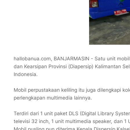
hallobanua.com, BANJARMASIN - Satu unit mobil p
dan Kearsipan Provinsi (Diapersip) Kalimantan Se
Indonesia.
Mobil perpustakaan keliling itu juga dilengkapi 
perlengkapan multimedia lainnya.
Terdiri dari 1 unit paket DLS (Digital Library Syste
televisi 32 inch, 1 unit multimedia speaker, dan 
Mobil pusling pun diterima Kepala Dispersip Kalse