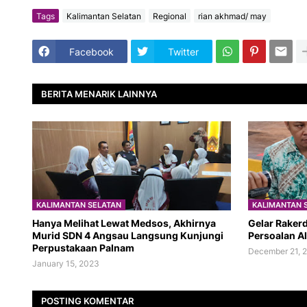
Tags
Kalimantan Selatan
Regional
rian akhmad/ may
Facebook
Twitter
BERITA MENARIK LAINNYA
KALIMANTAN SELATAN
KALIMANTAN 
Hanya Melihat Lewat Medsos, Akhirnya
Gelar Rakerd
Murid SDN 4 Angsau Langsung Kunjungi
Persoalan Al
Perpustakaan Palnam
December 21, 
January 15, 2023
POSTING KOMENTAR