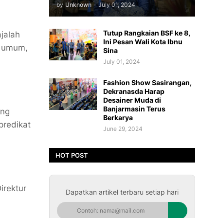
by
Unknown
-
July 01, 2024
Tutup Rangkaian BSF ke 8,
jalah
Ini Pesan Wali Kota Ibnu
i umum,
Sina
July 01, 2024
Fashion Show Sasirangan,
Dekranasda Harap
Desainer Muda di
Banjarmasin Terus
ang
Berkarya
predikat
June 29, 2024
HOT POST
irektur
Dapatkan artikel terbaru setiap hari