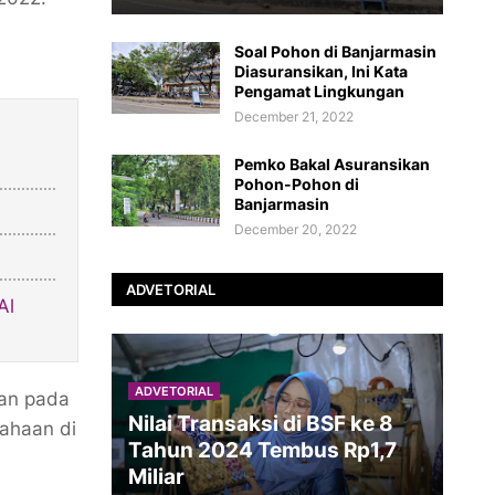
Soal Pohon di Banjarmasin
Diasuransikan, Ini Kata
Pengamat Lingkungan
December 21, 2022
Pemko Bakal Asuransikan
Pohon-Pohon di
Banjarmasin
December 20, 2022
ADVETORIAL
Al
ADVETORIAL
kan pada
Nilai Transaksi di BSF ke 8
sahaan di
Tahun 2024 Tembus Rp1,7
Miliar