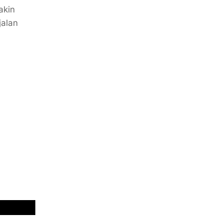
akin
jalan