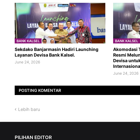
BANK KALSEL
BANK KALSEL
Sekdako Banjarmasin Hadiri Launching
Akomodasi T
Layanan Devisa Bank Kalsel.
Resmi Melu
Devisa untu
June 24, 2026
Internasiona
June 24, 2026
POSTING KOMENTAR
Lebih baru
PILIHAN EDITOR