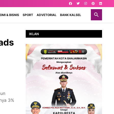
MI & BISNIS
SPORT
ADVETORIAL
BANK KALSEL
IKLAN
Pads
hun
nya 3%