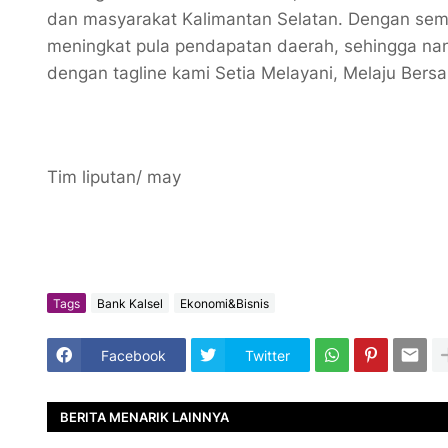
dan masyarakat Kalimantan Selatan. Dengan sema
meningkat pula pendapatan daerah, sehingga na
dengan tagline kami Setia Melayani, Melaju Ber
Tim liputan/ may
Tags
Bank Kalsel
Ekonomi&Bisnis
Facebook
Twitter
BERITA MENARIK LAINNYA