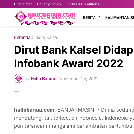
Disclaimer
Privacy Policy
Terms & Conditions
BERITA
KALIMANTAN S
Beranda
Bank Kalsel
Dirut Bank Kalsel Dida
Infobank Award 2022
by
Hallo Banua
-
November 25, 2022
hallobanua.com
, BANJARMASIN - Dunia sedang b
mendatang, tak terkecuali Indonesia. Indonesia 
pun terancam mengalami perlambatan pertumbu