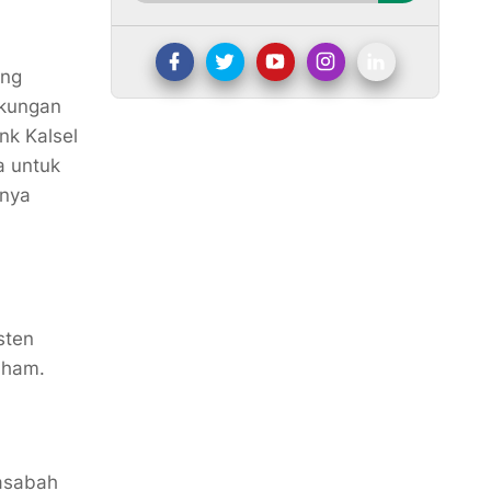
ang
ukungan
nk Kalsel
a untuk
tnya
sten
Saham.
nasabah