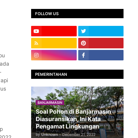
FOLLOW US
pu
pada
-
PEMERINTAHAN
dapi
rus
BANJARMASIN
Soal Pohon di Banjarmasin
Diasuransikan, Ini Kata
Pengamat Lingkungan
up
by
Unknown
-
December 21, 2022
 2022.