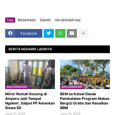
Tags
Banjarmasin
Daerah
rian akhmad/ may
Facebook
BERITA MENARIK LAINNYA
BANJARMASIN
BANJARMASIN
​Miris! Rumah Kosong di
BEM se Kalsel Desak
Ampera Jadi Tempat
Pembatalan Program Makan
Ngelem', Satpol PP Amankan
Bergizi Gratis dan Kenaikan
Siswa SD
BBM
June 21, 2026
June 15, 2026