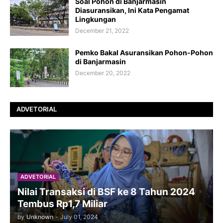
Soal Pohon di Banjarmasin
Diasuransikan, Ini Kata Pengamat
Lingkungan
December 21, 2022
Pemko Bakal Asuransikan Pohon-Pohon
di Banjarmasin
December 20, 2022
ADVETORIAL
ADVETORIAL
Nilai Transaksi di BSF ke 8 Tahun 2024
Tembus Rp1,7 Miliar
by
Unknown
-
July 01, 2024