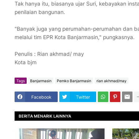
Tak hanya itu, biasanya ujar Suri, kebayakan in
penilaian bangunan.
"Banyak juga yang perumahan-perumahan dan ban
melalui tim EPR Kota Banjarmasin," pungkasnya.
Penulis : Rian akhmad/ may
Kota bjm
Tags
Banjarmasin
Pemko Banjarmasin
rian akhmad/may
Facebook
Twitter
BERITA MENARIK LAINNYA