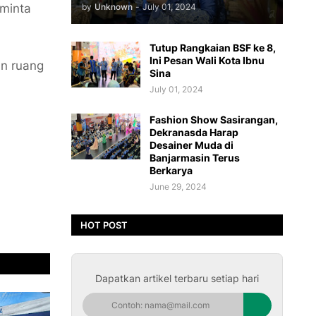
by
Unknown
-
July 01, 2024
eminta
Tutup Rangkaian BSF ke 8,
Ini Pesan Wali Kota Ibnu
an ruang
Sina
July 01, 2024
Fashion Show Sasirangan,
Dekranasda Harap
Desainer Muda di
Banjarmasin Terus
Berkarya
June 29, 2024
HOT POST
Dapatkan artikel terbaru setiap hari