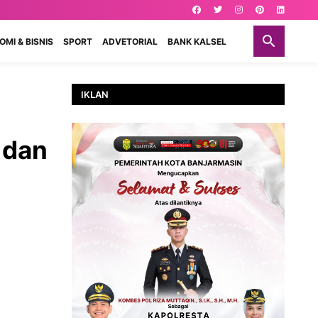
MI & BISNIS
SPORT
ADVETORIAL
BANK KALSEL
IKLAN
 dan