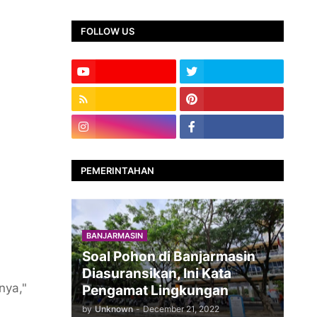
FOLLOW US
PEMERINTAHAN
BANJARMASIN
Soal Pohon di Banjarmasin
Diasuransikan, Ini Kata
nya,"
Pengamat Lingkungan
by
Unknown
-
December 21, 2022