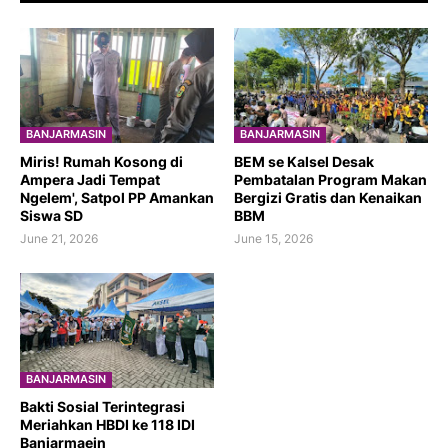
BANJARMASIN
BANJARMASIN
​Miris! Rumah Kosong di
BEM se Kalsel Desak
Ampera Jadi Tempat
Pembatalan Program Makan
Ngelem', Satpol PP Amankan
Bergizi Gratis dan Kenaikan
Siswa SD
BBM
June 21, 2026
June 15, 2026
BANJARMASIN
Bakti Sosial Terintegrasi
Meriahkan HBDI ke 118 IDI
Banjarmaein