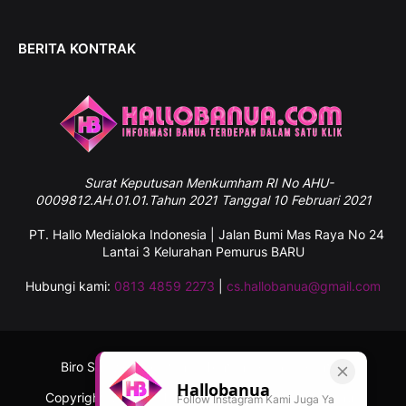
BERITA KONTRAK
Surat
Keputusan Menkumham RI No AHU-
0009812.AH.01.01.Tahun 2021 Tanggal 10 Februari 2021
PT. Hallo Medialoka Indonesia | Jalan Bumi Mas Raya No 24
Lantai 3 Kelurahan Pemurus BARU
Hubungi kami:
0813 4859 2273
|
cs.hallobanua@gmail.com
Biro Sulawesi Selatan
Tentang Kami
Kontak
Hallobanua
Copyright ©
2026
Hallobanua.com - Informasi Banua
Follow Instagram Kami Juga Ya