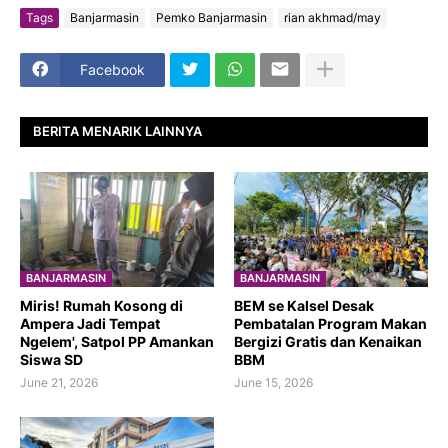
Tags
Banjarmasin
Pemko Banjarmasin
rian akhmad/may
Facebook
BERITA MENARIK LAINNYA
BANJARMASIN
BANJARMASIN
​Miris! Rumah Kosong di
BEM se Kalsel Desak
Ampera Jadi Tempat
Pembatalan Program Makan
Ngelem', Satpol PP Amankan
Bergizi Gratis dan Kenaikan
Siswa SD
BBM
June 21, 2026
June 15, 2026