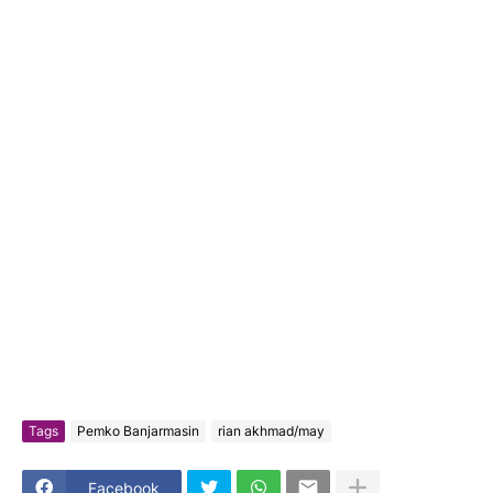
Tags
Pemko Banjarmasin
rian akhmad/may
Facebook