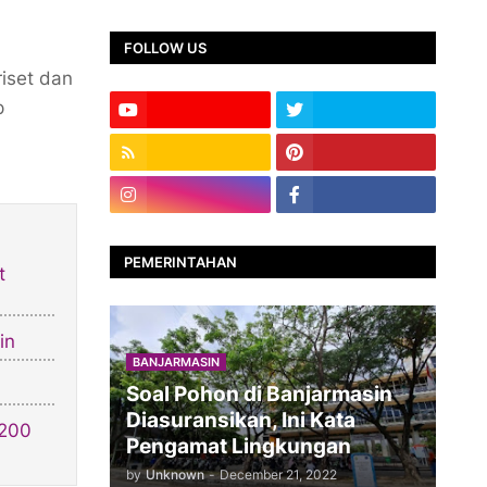
FOLLOW US
iset dan
p
PEMERINTAHAN
t
in
BANJARMASIN
Soal Pohon di Banjarmasin
Diasuransikan, Ini Kata
.200
Pengamat Lingkungan
by
Unknown
-
December 21, 2022