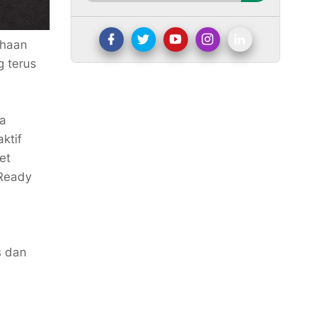
ahaan
g terus
la
ktif
et
 Ready
s dan