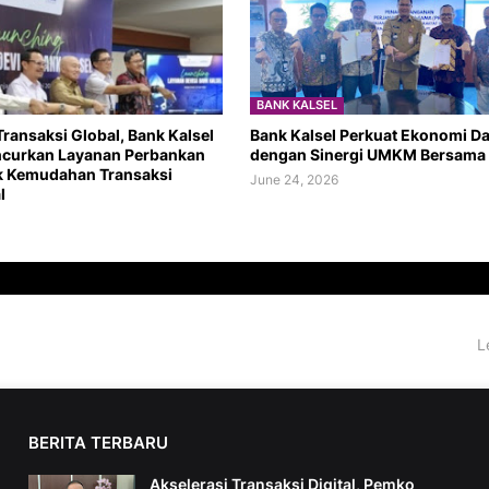
BANK KALSEL
ransaksi Global, Bank Kalsel
Bank Kalsel Perkuat Ekonomi Da
ncurkan Layanan Perbankan
dengan Sinergi UMKM Bersama
k Kemudahan Transaksi
June 24, 2026
l
L
BERITA TERBARU
Akselerasi Transaksi Digital, Pemko