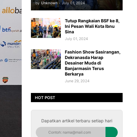
by
Unknown
-
July 01, 2024
Tutup Rangkaian BSF ke 8,
Ini Pesan Wali Kota Ibnu
Sina
July 01, 2024
Fashion Show Sasirangan,
Dekranasda Harap
Desainer Muda di
Banjarmasin Terus
Berkarya
June 29, 2024
HOT POST
Dapatkan artikel terbaru setiap hari