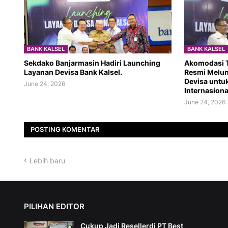
BANK KALSEL
BANK KALSEL
Sekdako Banjarmasin Hadiri Launching
Akomodasi T
Layanan Devisa Bank Kalsel.
Resmi Melu
Devisa untu
June 24, 2026
Internasiona
June 24, 2026
POSTING KOMENTAR
Lebih baru
PILIHAN EDITOR
Cukup Jadi Resellerdi PT Best