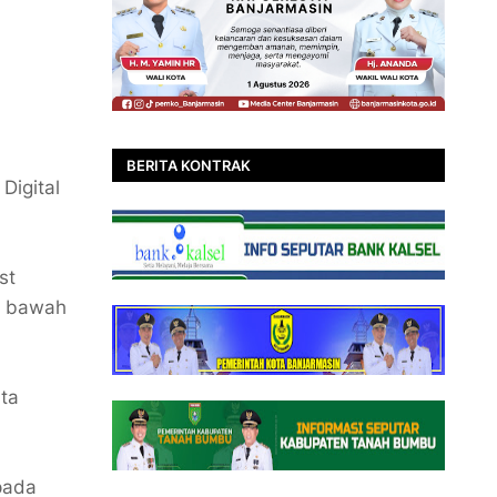
BERITA KONTRAK
Digital
st
di bawah
rta
pada