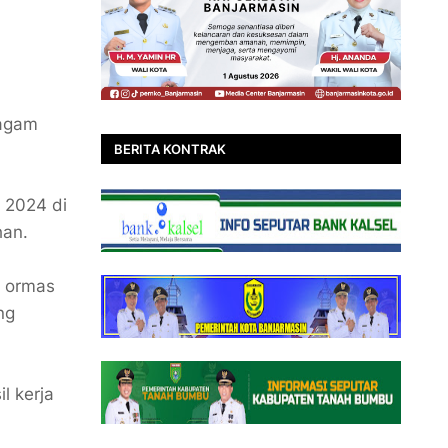
iagam
BERITA KONTRAK
 2024 di
han.
i ormas
ng
l kerja