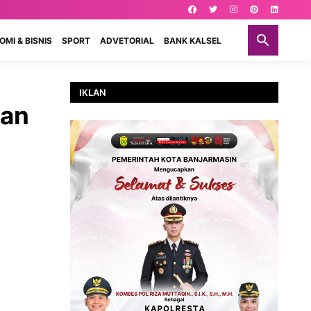
MI & BISNIS
SPORT
ADVETORIAL
BANK KALSEL
IKLAN
aan