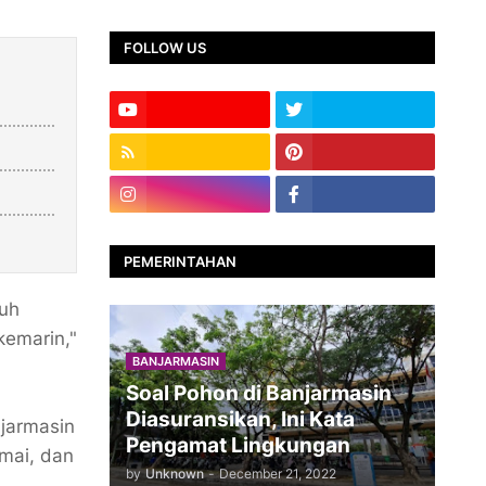
FOLLOW US
PEMERINTAHAN
ruh
kemarin,"
BANJARMASIN
Soal Pohon di Banjarmasin
Diasuransikan, Ini Kata
jarmasin
Pengamat Lingkungan
mai, dan
by
Unknown
-
December 21, 2022