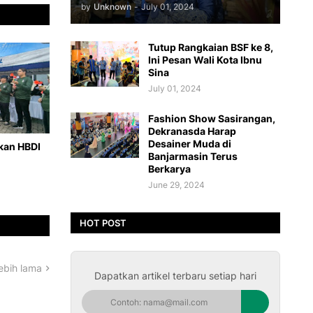
by
Unknown
-
July 01, 2024
Tutup Rangkaian BSF ke 8,
Ini Pesan Wali Kota Ibnu
Sina
July 01, 2024
Fashion Show Sasirangan,
Dekranasda Harap
Desainer Muda di
hkan HBDI
Banjarmasin Terus
Berkarya
June 29, 2024
HOT POST
ebih lama
Dapatkan artikel terbaru setiap hari