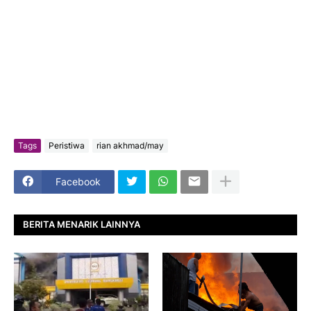
Tags
Peristiwa
rian akhmad/may
Facebook
BERITA MENARIK LAINNYA