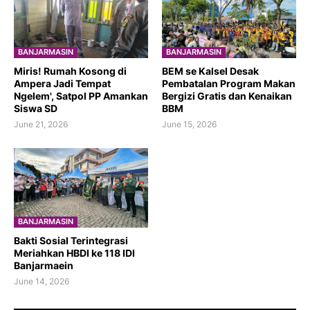
BANJARMASIN
BANJARMASIN
​Miris! Rumah Kosong di
BEM se Kalsel Desak
Ampera Jadi Tempat
Pembatalan Program Makan
Ngelem', Satpol PP Amankan
Bergizi Gratis dan Kenaikan
Siswa SD
BBM
June 21, 2026
June 15, 2026
BANJARMASIN
Bakti Sosial Terintegrasi
Meriahkan HBDI ke 118 IDI
Banjarmaein
June 14, 2026