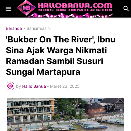
Beranda
Banjarmasin
'Bukber On The River', Ibnu
Sina Ajak Warga Nikmati
Ramadan Sambil Susuri
Sungai Martapura
by
Hallo Banua
-
Maret 26, 2025