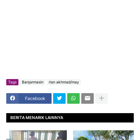
Tags
Banjarmasin
rian akhmad/may
Facebook
BERITA MENARIK LAINNYA