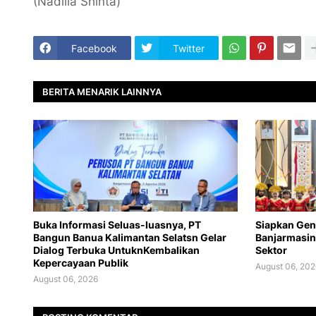
(Nadilla Shinta)
Facebook
Twitter
BERITA MENARIK LAINNYA
Buka Informasi Seluas-luasnya, PT
Siapkan Gen
Bangun Banua Kalimantan Selatsn Gelar
Banjarmasin
Dialog Terbuka UntuknKembalikan
Sektor
Kepercayaan Publik
August 06, 202
August 06, 2026