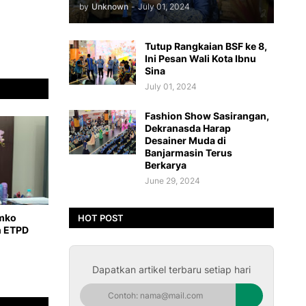
by
Unknown
-
July 01, 2024
Tutup Rangkaian BSF ke 8,
Ini Pesan Wali Kota Ibnu
Sina
July 01, 2024
Fashion Show Sasirangan,
Dekranasda Harap
Desainer Muda di
Banjarmasin Terus
Berkarya
June 29, 2024
emko
HOT POST
n ETPD
Dapatkan artikel terbaru setiap hari