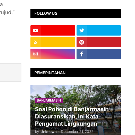
ga
ujud,”
FOLLOW US
PEMERINTAHAN
BANJARMASIN
Soal Pohon di Banjarmasin
Diasuransikan, Ini Kata
Pengamat Lingkungan
by
Unknown
-
December 21, 2022