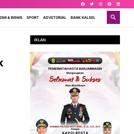
MI & BISNIS
SPORT
ADVETORIAL
BANK KALSEL
IKLAN
k