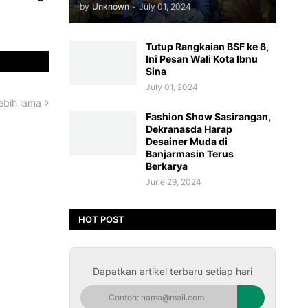
by
Unknown
-
July 01, 2024
Tutup Rangkaian BSF ke 8,
Ini Pesan Wali Kota Ibnu
Sina
July 01, 2024
ebih lama
Fashion Show Sasirangan,
Dekranasda Harap
Desainer Muda di
Banjarmasin Terus
Berkarya
June 29, 2024
HOT POST
Dapatkan artikel terbaru setiap hari