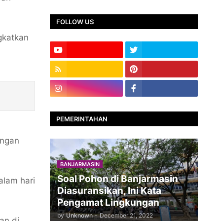
FOLLOW US
gkatkan
PEMERINTAHAN
ungan
BANJARMASIN
Soal Pohon di Banjarmasin
lam hari
Diasuransikan, Ini Kata
Pengamat Lingkungan
by
Unknown
-
December 21, 2022
an di