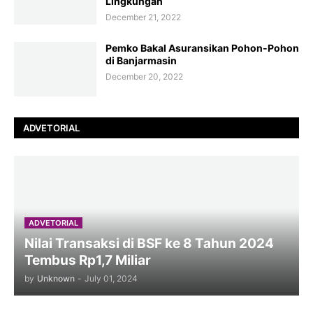
Lingkungan
December 21, 2022
Pemko Bakal Asuransikan Pohon-Pohon
di Banjarmasin
December 20, 2022
ADVETORIAL
ADVETORIAL
Nilai Transaksi di BSF ke 8 Tahun 2024
Tembus Rp1,7 Miliar
by
Unknown
-
July 01, 2024