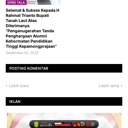
DPRD TALA
Selamat & Sukses Kepada H
Rahmat Trianto Bupati
Tanah Laut Atas
Diterimanya
“Penganugerahan Tanda
Penghargaan Alumni
Kehormatan Pendidikan
Tinggi Kepamongprajaan”
September 20, 2025
POSTING KOMENTAR
Lebih baru
Lebih lama
IKLAN