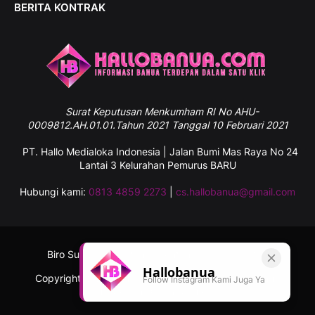
BERITA KONTRAK
Surat
Keputusan Menkumham RI No AHU-
0009812.AH.01.01.Tahun 2021 Tanggal 10 Februari 2021
PT. Hallo Medialoka Indonesia | Jalan Bumi Mas Raya No 24
Lantai 3 Kelurahan Pemurus BARU
Hubungi kami:
0813 4859 2273
|
cs.hallobanua@gmail.com
Biro Sulawesi Selatan
Tentang Kami
Kontak
Hallobanua
Copyright ©
2026
Hallobanua.com - Informasi Banua
Follow Instagram Kami Juga Ya
Terdepan Dalam Satu Klik