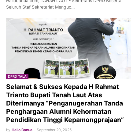
Hallobanua.com, TANAH LAUT - Sekretaris DPRD Beserta
Seluruh Staf Sekretariat Menguc…
DPRD TALA
Selamat & Sukses Kepada H Rahmat
Trianto Bupati Tanah Laut Atas
Diterimanya “Penganugerahan Tanda
Penghargaan Alumni Kehormatan
Pendidikan Tinggi Kepamongprajaan”
by
Hallo Banua
-
September 20, 2025