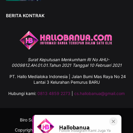
BERITA KONTRAK
Surat
Keputusan Menkumham RI No AHU-
0009812.AH.01.01.Tahun 2021 Tanggal 10 Februari 2021
PT. Hallo Medialoka Indonesia | Jalan Bumi Mas Raya No 24
Lantai 3 Kelurahan Pemurus BARU
Hubungi kami:
0813 4859 2273
|
cs.hallobanua@gmail.com
Biro Sulawesi Selatan
Tentang Kami
Kontak
Hallobanua
Copyright ©
2026
Hallobanua.com - Informasi Banua
Follow Instagram Kami Juga Ya