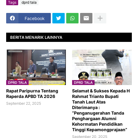
Tags
dprd tala
Facebook
BERITA MENARIK LAINNYA
DPRD TALA
DPRD TALA
Rapat Paripurna Tentang
Selamat & Sukses Kepada H
Raperda APBD TA 2026
Rahmat Trianto Bupati
Tanah Laut Atas
September 22, 2025
Diterimanya :
“Penganugerahan Tanda
Penghargaan Alumni
Kehormatan Pendidikan
Tinggi Kepamongprajaan”
September 20, 2025