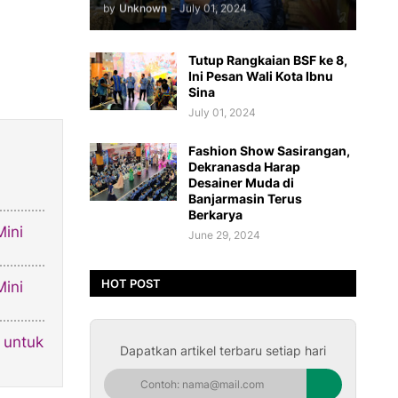
by
Unknown
-
July 01, 2024
Tutup Rangkaian BSF ke 8,
Ini Pesan Wali Kota Ibnu
Sina
July 01, 2024
Fashion Show Sasirangan,
Dekranasda Harap
Desainer Muda di
Banjarmasin Terus
Berkarya
ini
June 29, 2024
HOT POST
ini
 untuk
Dapatkan artikel terbaru setiap hari