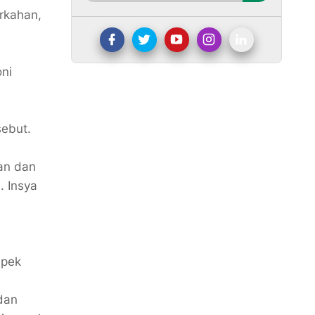
erkahan,
ni
ebut.
han dan
. Insya
spek
dan