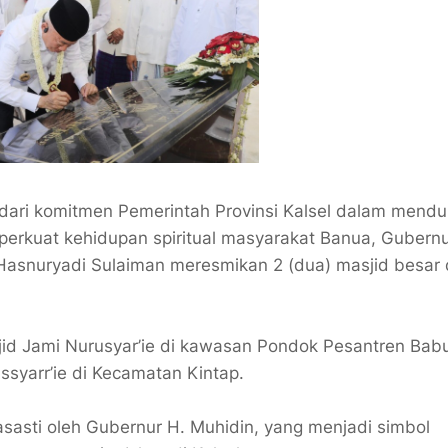
ari komitmen Pemerintah Provinsi Kalsel dalam mend
rkuat kehidupan spiritual masyarakat Banua, Gubernur
 Hasnuryadi Sulaiman meresmikan 2 (dua) masjid besar 
jid Jami Nurusyar’ie di kawasan Pondok Pesantren Bab
ssyarr’ie di Kecamatan Kintap.
asti oleh Gubernur H. Muhidin, yang menjadi simbol