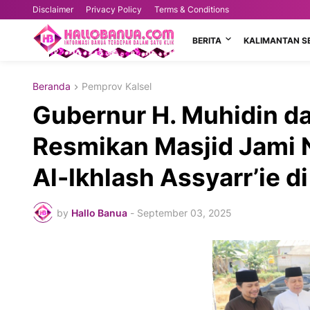
Disclaimer
Privacy Policy
Terms & Conditions
BERITA
KALIMANTAN S
Beranda
Pemprov Kalsel
Gubernur H. Muhidin d
Resmikan Masjid Jami N
Al-Ikhlash Assyarr’ie d
by
Hallo Banua
-
September 03, 2025