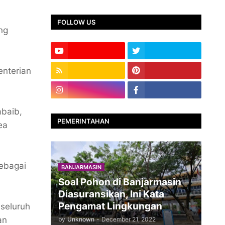
FOLLOW US
ng
enterian
abaib,
PEMERINTAHAN
ea
ebagai
BANJARMASIN
Soal Pohon di Banjarmasin
Diasuransikan, Ini Kata
Pengamat Lingkungan
seluruh
an
by
Unknown
-
December 21, 2022