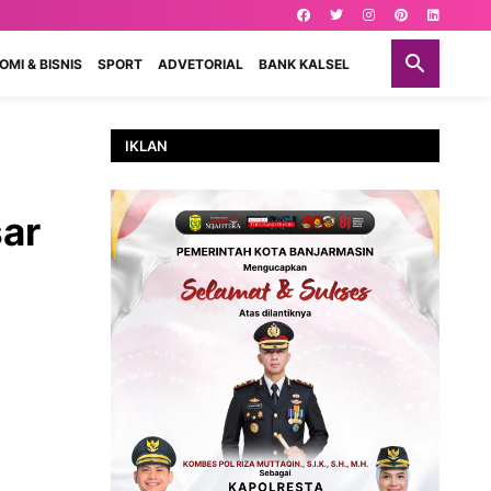
MI & BISNIS
SPORT
ADVETORIAL
BANK KALSEL
IKLAN
sar