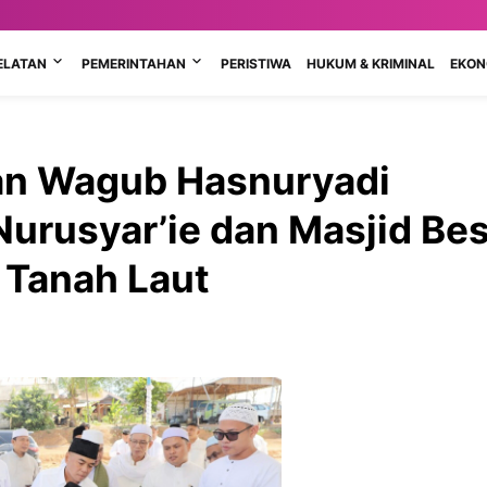
ELATAN
PEMERINTAHAN
PERISTIWA
HUKUM & KRIMINAL
EKONO
an Wagub Hasnuryadi
urusyar’ie dan Masjid Be
i Tanah Laut