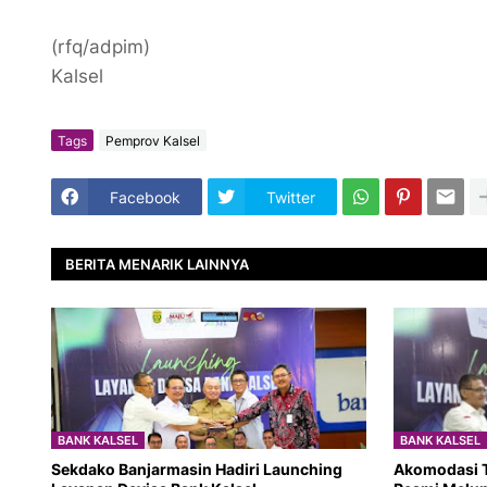
(rfq/adpim)
Kalsel
Tags
Pemprov Kalsel
Facebook
Twitter
BERITA MENARIK LAINNYA
BANK KALSEL
BANK KALSEL
Sekdako Banjarmasin Hadiri Launching
Akomodasi T