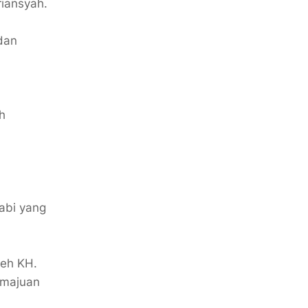
riansyah.
dan
h
abi yang
leh KH.
emajuan