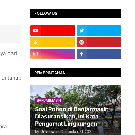
FOLLOW US
ya dari
PEMERINTAHAN
 di tahap
BANJARMASIN
Soal Pohon di Banjarmasin
Diasuransikan, Ini Kata
Pengamat Lingkungan
ara
by
Unknown
-
December 21, 2022