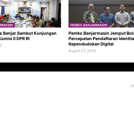
RMASIN
PEMKO BANJARMASIN
s Banjar Sambut Kunjungan
Pemko Banjarmasin Jemput Bol
omisi II DPR RI
Percepatan Pendaftaran Identit
Kependudukan Digital
6
August 07, 2026
L