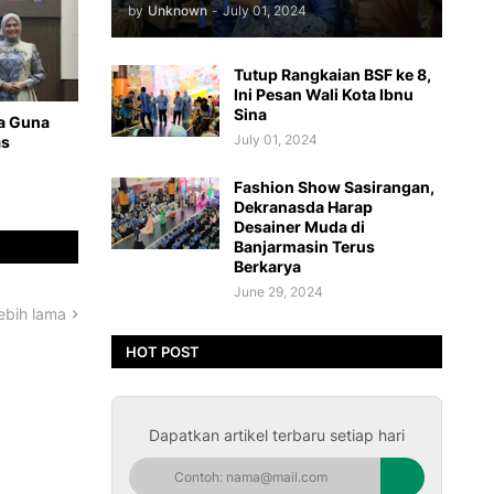
by
Unknown
-
July 01, 2024
Tutup Rangkaian BSF ke 8,
Ini Pesan Wali Kota Ibnu
Sina
a Guna
July 01, 2024
as
Fashion Show Sasirangan,
Dekranasda Harap
Desainer Muda di
Banjarmasin Terus
Berkarya
June 29, 2024
ebih lama
HOT POST
Dapatkan artikel terbaru setiap hari