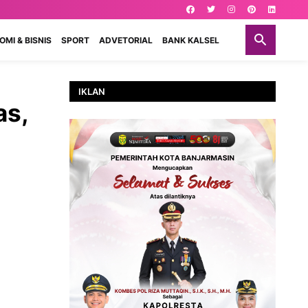
MI & BISNIS
SPORT
ADVETORIAL
BANK KALSEL
IKLAN
as,