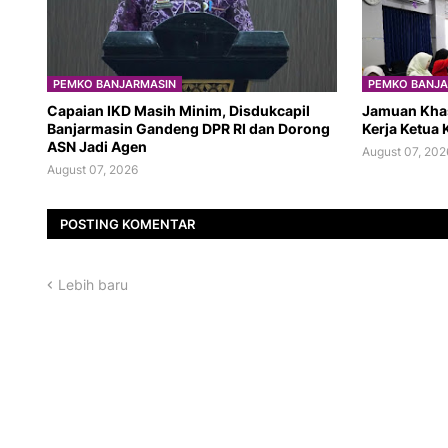
PEMKO BANJARMASIN
PEMKO BANJA
Capaian IKD Masih Minim, Disdukcapil
Jamuan Kha
Banjarmasin Gandeng DPR RI dan Dorong
Kerja Ketua K
ASN Jadi Agen
August 07, 202
August 07, 2026
POSTING KOMENTAR
Lebih baru