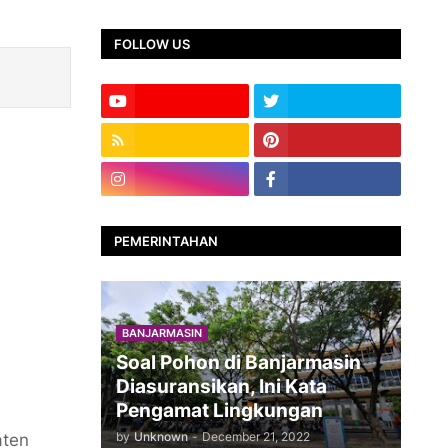
FOLLOW US
PEMERINTAHAN
BANJARMASIN
Soal Pohon di Banjarmasin
Diasuransikan, Ini Kata
Pengamat Lingkungan
by
Unknown
-
December 21, 2022
aten