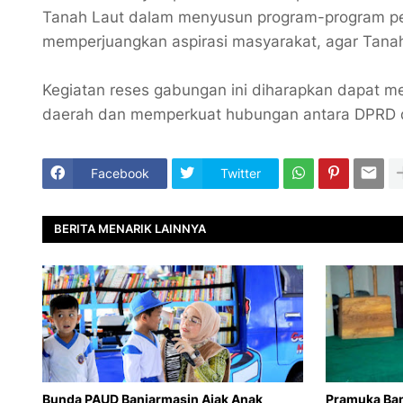
Tanah Laut dalam menyusun program-program p
memperjuangkan aspirasi masyarakat, agar Tanah 
Kegiatan reses gabungan ini diharapkan dapat m
daerah dan memperkuat hubungan antara DPRD 
Facebook
Twitter
BERITA MENARIK LAINNYA
Bunda PAUD Banjarmasin Ajak Anak
Pramuka Ban