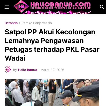
Beranda
Pemko Banjarmasin
​Satpol PP Akui Kecolongan
Lemahnya Pengawasan
Petugas terhadap PKL Pasar
Wadai
by
Hallo Banua
-
Maret 02, 2026