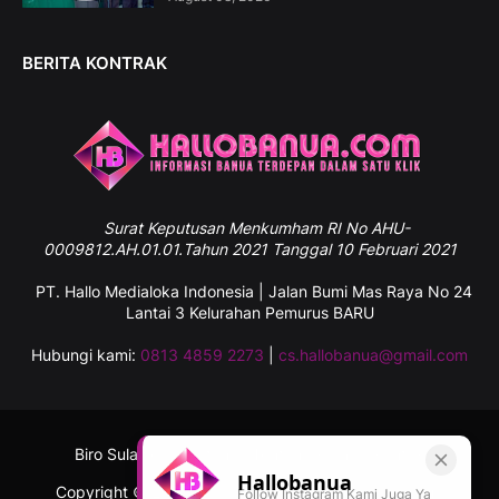
BERITA KONTRAK
Surat
Keputusan Menkumham RI No AHU-
0009812.AH.01.01.Tahun 2021 Tanggal 10 Februari 2021
PT. Hallo Medialoka Indonesia | Jalan Bumi Mas Raya No 24
Lantai 3 Kelurahan Pemurus BARU
Hubungi kami:
0813 4859 2273
|
cs.hallobanua@gmail.com
Biro Sulawesi Selatan
Tentang Kami
Kontak
Hallobanua
Copyright ©
2026
Hallobanua.com - Informasi Banua
Follow Instagram Kami Juga Ya