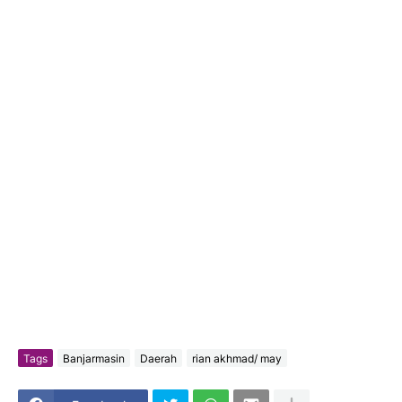
Tags
Banjarmasin
Daerah
rian akhmad/ may