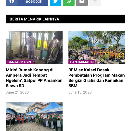
Facebook
BERITA MENARIK LAINNYA
BANJARMASIN
BANJARMASIN
​Miris! Rumah Kosong di
BEM se Kalsel Desak
Ampera Jadi Tempat
Pembatalan Program Makan
Ngelem', Satpol PP Amankan
Bergizi Gratis dan Kenaikan
Siswa SD
BBM
June 21, 2026
June 15, 2026